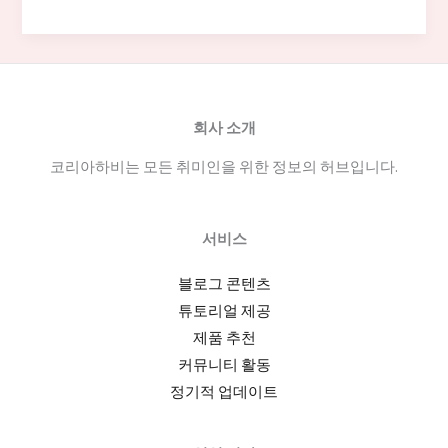
구
주
점
의
분
회사 소개
위
코리아하비는 모든 취미인을 위한 정보의 허브입니다.
기
와
맥
서비스
주
가
블로그 콘텐츠
격
튜토리얼 제공
비
제품 추천
교:
커뮤니티 활동
동
정기적 업데이트
성
로/