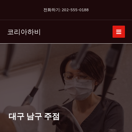
콘
전화하기: 202-555-0188
텐
츠
로
코리아하비
건
너
뛰
기
대구 남구 주점