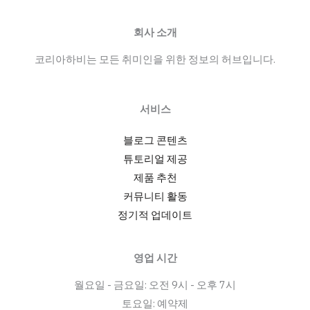
알
바
회사 소개
면
코리아하비는 모든 취미인을 위한 정보의 허브입니다.
접
팁
과
서비스
자
격
블로그 콘텐츠
요
튜토리얼 제공
건:
제품 추천
피
커뮤니티 활동
팅
정기적 업데이트
룸
알
영업 시간
바
월요일 - 금요일: 오전 9시 - 오후 7시
채
토요일: 예약제
용