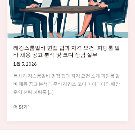
레깅스룸알바 면접 팁과 자격 요건: 피팅룸 알
바 채용 공고 분석 및 코디 상담 실무
1월 5, 2026
목차 레깅스룸알바 면접 팁과 자격 요건 소개 피팅룸 알
바 채용 공고 분석과 준비 레깅스 코디 아이디어와 매장
운영 전략 피팅룸 […]
레
더 읽기"
깅
스
룸