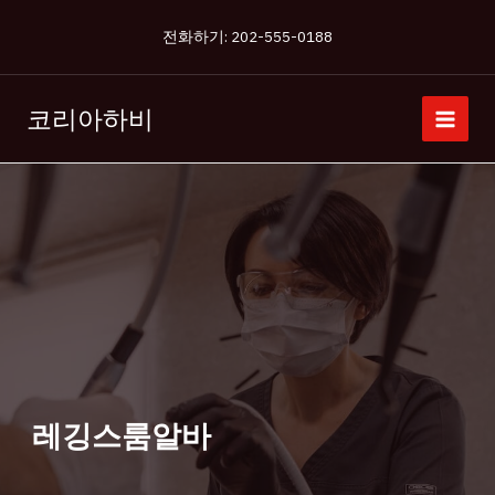
콘
전화하기: 202-555-0188
텐
츠
로
코리아하비
건
너
뛰
기
레깅스룸알바