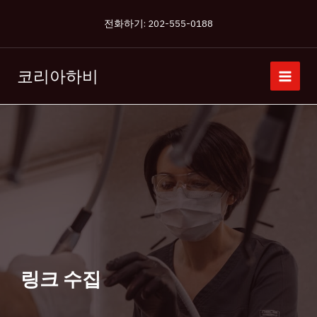
콘
전화하기: 202-555-0188
텐
츠
로
코리아하비
건
너
뛰
기
링크 수집