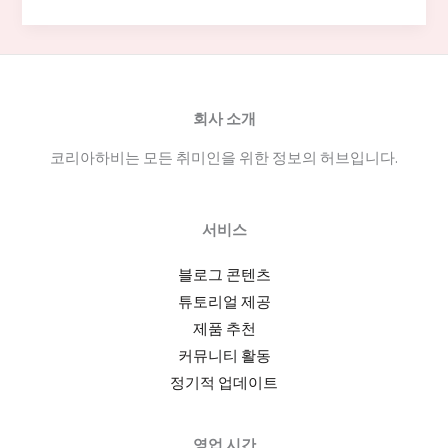
크
모
음
으
로
회사 소개
보
코리아하비는 모든 취미인을 위한 정보의 허브입니다.
는
온
라
서비스
인
북
블로그 콘텐츠
마
튜토리얼 제공
크
제품 추천
관
커뮤니티 활동
리
정기적 업데이트
의
현
영업 시간