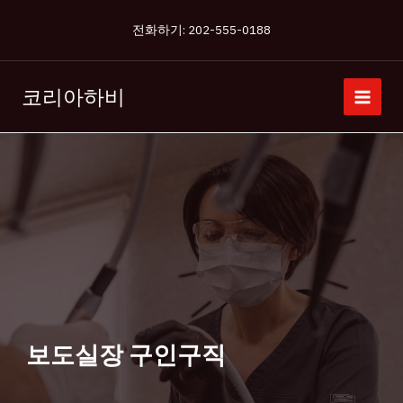
콘
전화하기: 202-555-0188
텐
츠
로
코리아하비
건
너
뛰
기
보도실장 구인구직