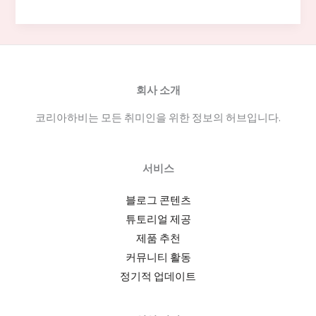
도
실
장
구
인
회사 소개
구
코리아하비는 모든 취미인을 위한 정보의 허브입니다.
직:
채
용
서비스
공
고
블로그 콘텐츠
예
튜토리얼 제공
시
제품 추천
와
커뮤니티 활동
자
정기적 업데이트
격
요