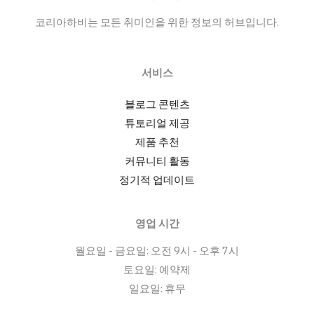
실
코리아하비는 모든 취미인을 위한 정보의 허브입니다.
태
와
채
서비스
용
트
블로그 콘텐츠
렌
튜토리얼 제공
드:
제품 추천
부
커뮤니티 활동
산
정기적 업데이트
야
간
영업 시간
근
월요일 - 금요일: 오전 9시 - 오후 7시
무
토요일: 예약제
정
일요일: 휴무
보
와