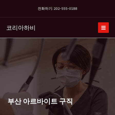
콘
전화하기: 202-555-0188
텐
츠
로
코리아하비
건
너
뛰
기
부산 아르바이트 구직