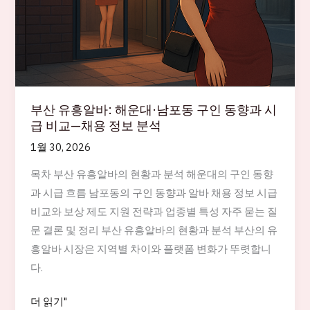
부산 유흥알바: 해운대·남포동 구인 동향과 시
급 비교—채용 정보 분석
1월 30, 2026
목차 부산 유흥알바의 현황과 분석 해운대의 구인 동향
과 시급 흐름 남포동의 구인 동향과 알바 채용 정보 시급
비교와 보상 제도 지원 전략과 업종별 특성 자주 묻는 질
문 결론 및 정리 부산 유흥알바의 현황과 분석 부산의 유
흥알바 시장은 지역별 차이와 플랫폼 변화가 뚜렷합니
다.
부
더 읽기"