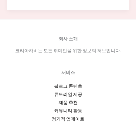
산
유
흥
알
바:
회사 소개
해
코리아하비는 모든 취미인을 위한 정보의 허브입니다.
운
대
·
서비스
남
포
블로그 콘텐츠
동
튜토리얼 제공
구
제품 추천
인
커뮤니티 활동
동
정기적 업데이트
향
과