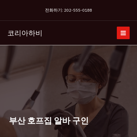
콘
전화하기: 202-555-0188
텐
츠
로
코리아하비
건
너
뛰
기
부산 호프집 알바 구인