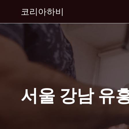
콘
코리아하비
텐
츠
로
건
너
뛰
기
서울 강남 유