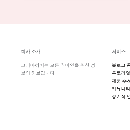
소
구
인:
서
울
강
회사 소개
서비스
남
유
코리아하비는 모든 취미인을 위한 정
블로그 
흥
보의 허브입니다.
튜토리얼
업
제품 추
소
커뮤니티
구
정기적 
인
공
고
와
호