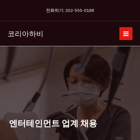
콘
전화하기: 202-555-0188
텐
츠
로
코리아하비
건
너
뛰
기
엔터테인먼트 업계 채용