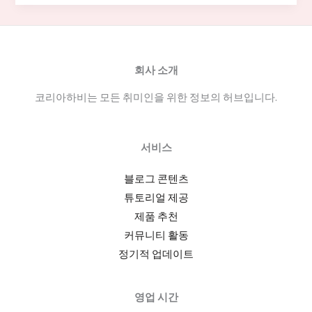
업
소
구
인
회사 소개
구
코리아하비는 모든 취미인을 위한 정보의 허브입니다.
직:
서
울
서비스
유
흥
블로그 콘텐츠
업
튜토리얼 제공
소
제품 추천
최
커뮤니티 활동
신
정기적 업데이트
채
용
영업 시간
공