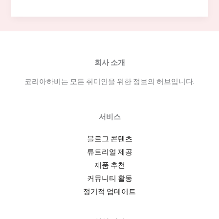
브
알
바
의
급
회사 소개
여
코리아하비는 모든 취미인을 위한 정보의 허브입니다.
수
준
과
서비스
근
무
블로그 콘텐츠
시
튜토리얼 제공
간,
제품 추천
플
커뮤니티 활동
랫
정기적 업데이트
폼
비