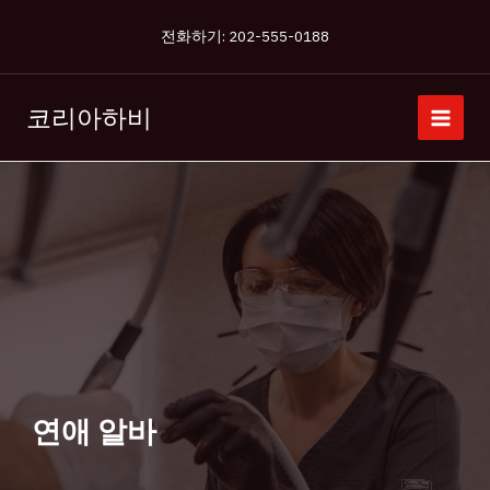
콘
전화하기: 202-555-0188
텐
츠
로
코리아하비
건
너
뛰
기
연애 알바