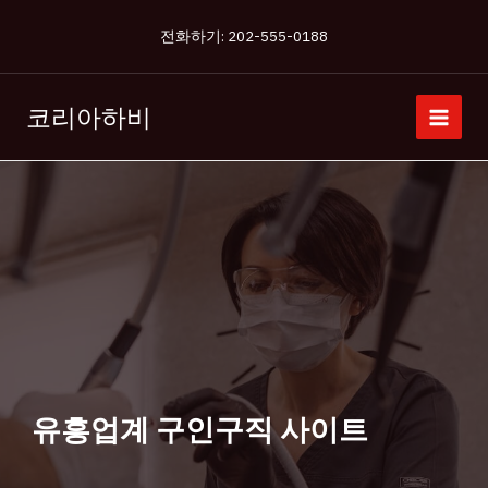
콘
전화하기: 202-555-0188
텐
츠
로
코리아하비
건
너
뛰
기
유흥업계 구인구직 사이트