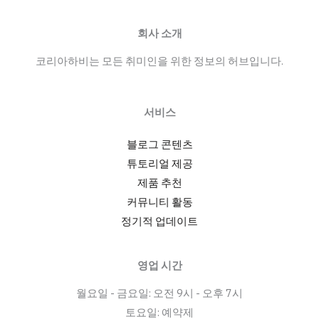
구
인:
회사 소개
서
코리아하비는 모든 취미인을 위한 정보의 허브입니다.
울
강
남
서비스
유
흥
블로그 콘텐츠
업
튜토리얼 제공
소
제품 추천
구
커뮤니티 활동
인
정기적 업데이트
공
고
영업 시간
와
월요일 - 금요일: 오전 9시 - 오후 7시
호
토요일: 예약제
스