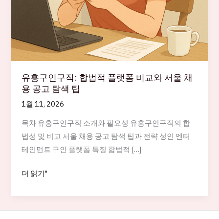
유흥구인구직: 합법적 플랫폼 비교와 서울 채
용 공고 탐색 팁
1월 11, 2026
목차 유흥구인구직 소개와 필요성 유흥구인구직의 합
법성 및 비교 서울 채용 공고 탐색 팁과 전략 성인 엔터
테인먼트 구인 플랫폼 특징 합법적 […]
유
더 읽기"
흥
구
인