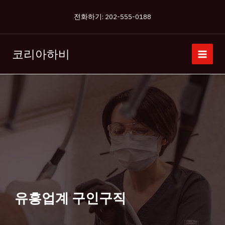
콘
전화하기: 202-555-0188
텐
츠
로
코리아하비
건
너
뛰
기
유흥업계 구인구직