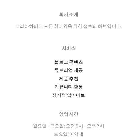
구
직:
회사 소개
합
코리아하비는 모든 취미인을 위한 정보의 허브입니다.
법
적
플
서비스
랫
폼
블로그 콘텐츠
비
튜토리얼 제공
교
제품 추천
와
커뮤니티 활동
서
정기적 업데이트
울
채
영업 시간
용
월요일 - 금요일: 오전 9시 - 오후 7시
공
토요일: 예약제
고