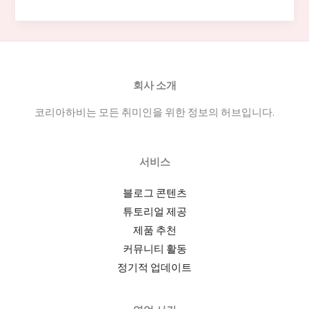
점
알
바
면
접
회사 소개
준
코리아하비는 모든 취미인을 위한 정보의 허브입니다.
비
부
터
서비스
급
여
블로그 콘텐츠
와
튜토리얼 제공
근
제품 추천
무
커뮤니티 활동
조
정기적 업데이트
건
까