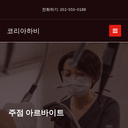
콘
전화하기: 202-555-0188
텐
츠
로
코리아하비
건
너
뛰
기
주점 아르바이트