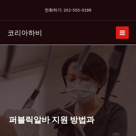
콘
전화하기: 202-555-0188
텐
츠
로
코리아하비
건
너
뛰
기
퍼블릭알바 지원 방법과