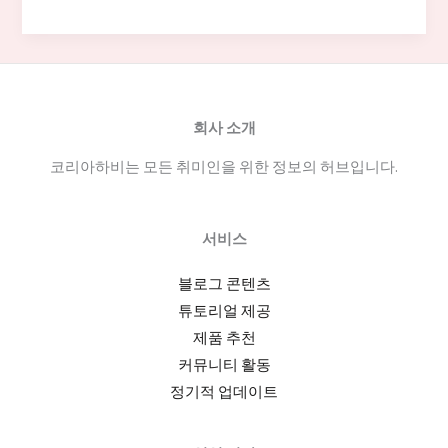
블
릭
알
바
데
회사 소개
이
코리아하비는 모든 취미인을 위한 정보의 허브입니다.
터
기
반
서비스
실
전
블로그 콘텐츠
가
튜토리얼 제공
이
제품 추천
드:
커뮤니티 활동
채
정기적 업데이트
용
공