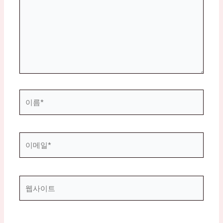
입
력
하
세
요...
이
름
*
이
메
일
*
웹
사
이
트