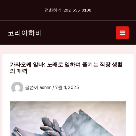
콘
전화하기: 202-555-0188
텐
츠
로
코리아하비
건
너
뛰
기
가라오케 알바: 노래로 일하며 즐기는 직장 생활
의 매력
글쓴이
admin
/
7월 4, 2025