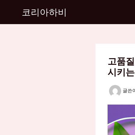
콘
코리아하비
텐
츠
로
건
너
뛰
고품질
기
시키는
글쓴