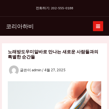
콘
전화하기: 202-555-0188
텐
츠
로
코리아하비
건
너
뛰
기
노래방도우미알바로 만나는 새로운 사람들과의
특별한 순간들
글쓴이
admin
/
4월 27, 2025