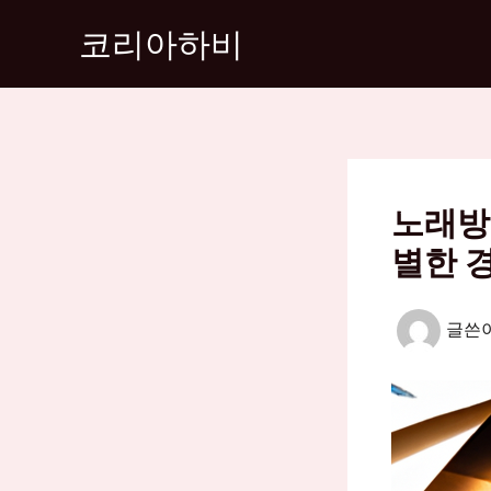
콘
코리아하비
텐
츠
로
건
너
뛰
노래방
기
별한 
글쓴