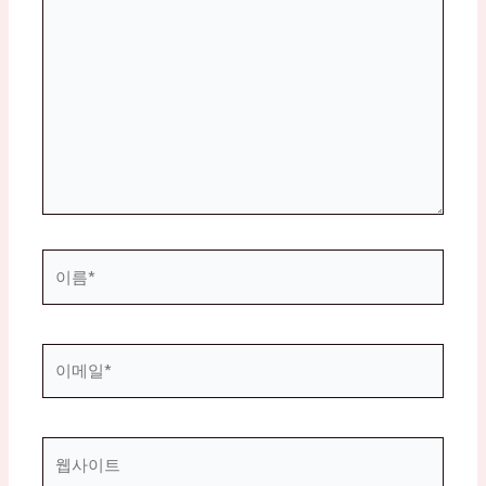
에
입
력
하
세
요...
이
름
*
이
메
일
*
웹
사