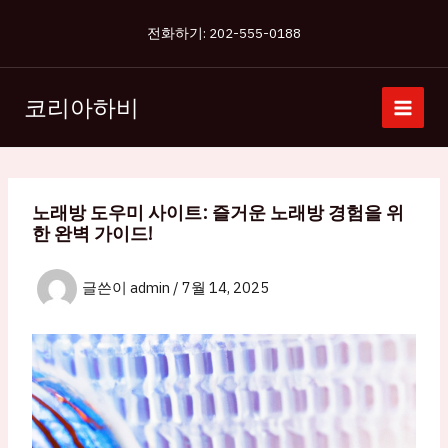
콘
전화하기: 202-555-0188
텐
츠
로
코리아하비
건
너
뛰
기
노래방 도우미 사이트: 즐거운 노래방 경험을 위
한 완벽 가이드!
글쓴이
admin
/
7월 14, 2025