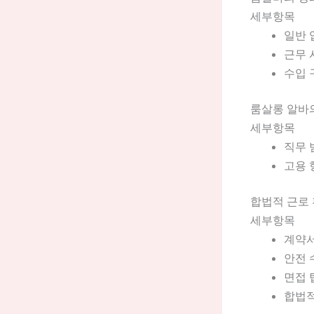
세부항목
일반 
근무 
수입 
룸살롱 알바
세부항목
직무 
고용 
합법적 근로
세부항목
계약서
안전 
면접 
합법적