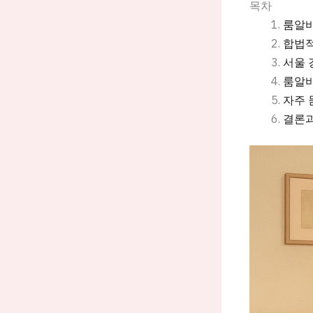
목차
룸알바
합법적
서울 
룸알바
자주 
결론과