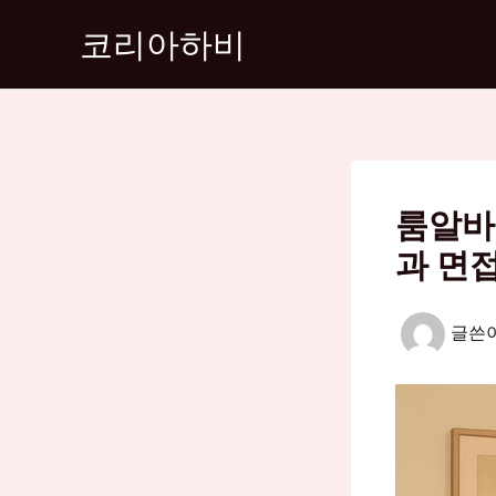
콘
코리아하비
텐
츠
로
건
너
뛰
룸알바
기
과 면
글쓴