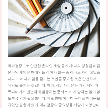
먹튀검증으로 안전한 온라인 게임 즐기기: 나의 경험담과 팁
온라인 게임은 현대인들의 여가 활동 중 하나로 자리 잡았습
니다. 그러나 게임을 즐기는 것만큼 중요한 것은 안전하게
게임을 즐기는 것입니다. 특히, 먹튀 사건은 온라인 게임 커
뮤니티에서 빈번하게 발생하는 문제로, 사기 당하는 일이 없
도록 주의가 필요합니다. 저도 한때 이러한 문제로 어려움을
겪었던 경험이 있어, 먹튀검증의 중요성을 깨닫게 되었습니