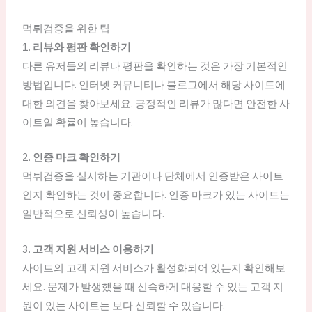
먹튀검증을 위한 팁
1.
리뷰와 평판 확인하기
다른 유저들의 리뷰나 평판을 확인하는 것은 가장 기본적인
방법입니다. 인터넷 커뮤니티나 블로그에서 해당 사이트에
대한 의견을 찾아보세요. 긍정적인 리뷰가 많다면 안전한 사
이트일 확률이 높습니다.
2.
인증 마크 확인하기
먹튀검증을 실시하는 기관이나 단체에서 인증받은 사이트
인지 확인하는 것이 중요합니다. 인증 마크가 있는 사이트는
일반적으로 신뢰성이 높습니다.
3.
고객 지원 서비스 이용하기
사이트의 고객 지원 서비스가 활성화되어 있는지 확인해보
세요. 문제가 발생했을 때 신속하게 대응할 수 있는 고객 지
원이 있는 사이트는 보다 신뢰할 수 있습니다.