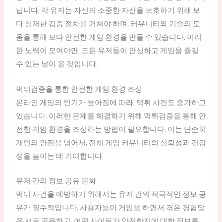
닙니다. 각 유저는 자신의 소중한 자산을 보호하기 위해 보
다 철저한 검증 절차를 거쳐야 하며, 커뮤니티와 기술의 도
움을 통해 보다 안전한 게임 환경을 만들 수 있습니다. 이러
한 노력이 모여야만, 모든 유저들이 안심하고 게임을 즐길
수 있는 날이 올 것입니다.
먹튀검증을 통한 안전한 게임 환경 조성
온라인 게임의 인기가 높아짐에 따라, 먹튀 사건도 증가하고
있습니다. 이러한 문제를 해결하기 위해 먹튀검증을 통해 안
전한 게임 환경을 조성하는 방법이 필요합니다. 이는 단순히
개인의 안전을 넘어서, 전체 게임 커뮤니티의 신뢰성과 건강
성을 높이는 데 기여합니다.
유저 간의 정보 공유 문화
먹튀 사건을 예방하기 위해서는 유저 간의 적극적인 정보 공
유가 필수적입니다. 사용자들이 게임을 하면서 겪은 경험담
을 서로 공유하고, 어떤 사이트가 안전한지에 대한 정보를