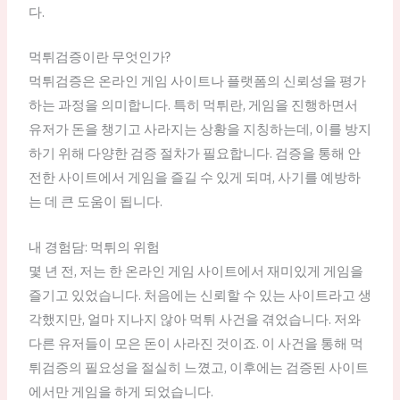
다.
먹튀검증이란 무엇인가?
먹튀검증은 온라인 게임 사이트나 플랫폼의 신뢰성을 평가
하는 과정을 의미합니다. 특히 먹튀란, 게임을 진행하면서
유저가 돈을 챙기고 사라지는 상황을 지칭하는데, 이를 방지
하기 위해 다양한 검증 절차가 필요합니다. 검증을 통해 안
전한 사이트에서 게임을 즐길 수 있게 되며, 사기를 예방하
는 데 큰 도움이 됩니다.
내 경험담: 먹튀의 위험
몇 년 전, 저는 한 온라인 게임 사이트에서 재미있게 게임을
즐기고 있었습니다. 처음에는 신뢰할 수 있는 사이트라고 생
각했지만, 얼마 지나지 않아 먹튀 사건을 겪었습니다. 저와
다른 유저들이 모은 돈이 사라진 것이죠. 이 사건을 통해 먹
튀검증의 필요성을 절실히 느꼈고, 이후에는 검증된 사이트
에서만 게임을 하게 되었습니다.