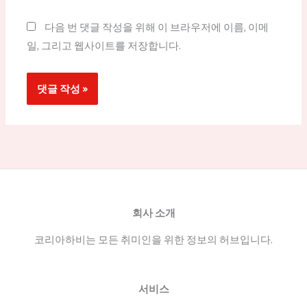
트
다음 번 댓글 작성을 위해 이 브라우저에 이름, 이메
일, 그리고 웹사이트를 저장합니다.
회사 소개
코리아하비는 모든 취미인을 위한 정보의 허브입니다.
서비스