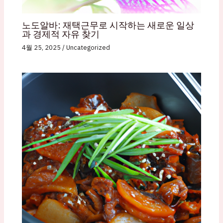
노도알바: 재택근무로 시작하는 새로운 일상
과 경제적 자유 찾기
4월 25, 2025
/
Uncategorized