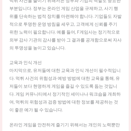
먹튀 사건을 줄이기 위해서는 정부와 기업의 역할도 중요한
부분입니다. 정부는 온라인 게임 산업을 규제하고, 사기 행
위를 단속하는 법적 장치를 마련해야 합니다. 기업들도 자발
적으로 투명한 운영 방침을 세우고, 고객에게 신뢰를 주기
위한 노력이 필요합니다. 예를 들어, F게임사는 정기적으로
외부 감사 기관의 감사를 받아 그 결과를 공개함으로써 자사
의 투명성을 높이고 있습니다.
교육과 인식 개선
마지막으로, 유저들에 대한 교육과 인식 개선이 필수적입니
다. 먹튀 사건의 위험성과 예방 방법에 대한 교육을 통해, 유
저들이 보다 현명하게 게임을 즐길 수 있도록 돕는 것입니
다. 게임 커뮤니티에서 정기적인 세미나나 워크숍을 개최하
여, 먹튀의 위험성과 검증 방법에 대한 정보를 제공하는 것
이 좋은 예가 될 수 있습니다.
온라인 게임을 안전하게 즐기기 위해서는 개인의 노력뿐만