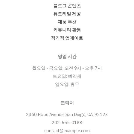
블로그 콘텐츠
튜토리얼 제공
제품 추천
커뮤니티 활동
정기적 업데이트
영업 시간
월요일 - 금요일: 오전 9시 - 오후 7시
토요일: 예약제
일요일: 휴무
연락처
2360 Hood Avenue, San Diego, CA, 92123
202-555-0188
contact@example.com