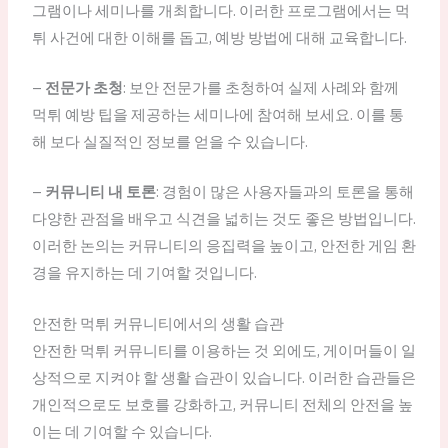
그램이나 세미나를 개최합니다. 이러한 프로그램에서는 먹
튀 사건에 대한 이해를 돕고, 예방 방법에 대해 교육합니다.
–
전문가 초청
: 보안 전문가를 초청하여 실제 사례와 함께
먹튀 예방 팁을 제공하는 세미나에 참여해 보세요. 이를 통
해 보다 실질적인 정보를 얻을 수 있습니다.
–
커뮤니티 내 토론
: 경험이 많은 사용자들과의 토론을 통해
다양한 관점을 배우고 식견을 넓히는 것도 좋은 방법입니다.
이러한 논의는 커뮤니티의 응집력을 높이고, 안전한 게임 환
경을 유지하는 데 기여할 것입니다.
안전한 먹튀 커뮤니티에서의 생활 습관
안전한 먹튀 커뮤니티를 이용하는 것 외에도, 게이머들이 일
상적으로 지켜야 할 생활 습관이 있습니다. 이러한 습관들은
개인적으로도 보호를 강화하고, 커뮤니티 전체의 안전을 높
이는 데 기여할 수 있습니다.