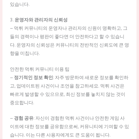
있습니다.
3.
운영자와 관리자의 신뢰성
– 먹튀 커뮤니티의 운영자나 관리자의 신원이 명확하고, 그
들의 경력이나 평판이 좋다면 더 안전하다고 할 수 있습니
다. 운영자의 신뢰성은 커뮤니티의 전반적인 신뢰도에 큰 영
향을 미칩니다.
안전한 먹튀 커뮤니티 이용 팁
–
정기적인 정보 확인
: 자주 방문하여 새로운 정보를 확인하
고, 업데이트된 사건이나 조언을 참고하세요. 먹튀 사건은
빠르게 발생할 수 있으므로, 최신 정보를 놓치지 않는 것이
중요합니다.
–
경험 공유
: 자신이 경험한 먹튀 사건이나 안전한 게임 사
이트에 대한 정보를 공유함으로써, 커뮤니티에 기여할 수 있
습니다. 이는 다른 사용자에게도 큰 도움이 됩니다.