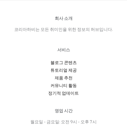
회사 소개
코리아하비는 모든 취미인을 위한 정보의 허브입니다.
서비스
블로그 콘텐츠
튜토리얼 제공
제품 추천
커뮤니티 활동
정기적 업데이트
영업 시간
월요일 - 금요일: 오전 9시 - 오후 7시