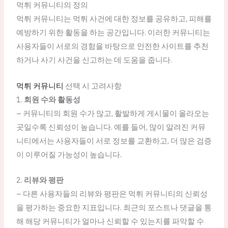
먹튀 커뮤니티의 정의
먹튀 커뮤니티는 먹튀 사건에 대한 정보를 공유하고, 피해를
예방하기 위한 활동을 하는 공간입니다. 이러한 커뮤니티는
사용자들이 서로의 경험을 바탕으로 안전한 사이트를 추천
하거나 사기 사건을 신고하는 데 도움을 줍니다.
먹튀 커뮤니티
선택 시 고려사항
1.
회원 수와 활동성
– 커뮤니티의 회원 수가 많고, 활발하게 게시물이 올라오는
곳일수록 신뢰성이 높습니다. 예를 들어, 많이 알려진 커뮤
니티에서는 사용자들이 서로 정보를 교환하고, 더 많은 검증
이 이루어질 가능성이 높습니다.
2.
리뷰와 평판
– 다른 사용자들의 리뷰와 평판은 먹튀 커뮤니티의 신뢰성
을 평가하는 중요한 지표입니다. 최근의 포스트나 댓글을 통
해 해당 커뮤니티가 얼마나 신뢰할 수 있는지를 파악할 수