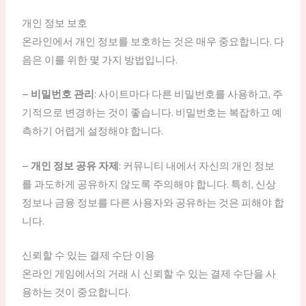
개인 정보 보호
온라인에서 개인 정보를 보호하는 것은 매우 중요합니다. 다
음은 이를 위한 몇 가지 방법입니다.
–
비밀번호 관리
: 사이트마다 다른 비밀번호를 사용하고, 주
기적으로 변경하는 것이 좋습니다. 비밀번호는 복잡하고 예
측하기 어렵게 설정해야 합니다.
–
개인 정보 공유 자제
: 커뮤니티 내에서 자신의 개인 정보
를 과도하게 공유하지 않도록 주의해야 합니다. 특히, 신상
정보나 금융 정보를 다른 사용자와 공유하는 것은 피해야 합
니다.
신뢰할 수 있는 결제 수단 이용
온라인 게임에서의 거래 시 신뢰할 수 있는 결제 수단을 사
용하는 것이 중요합니다.