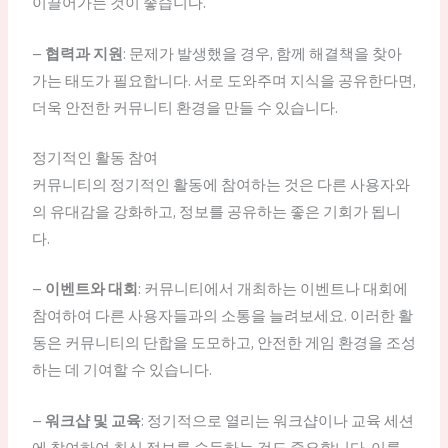
이끌어가는 것이 좋습니다.
–
협력과 지원
: 문제가 발생했을 경우, 함께 해결책을 찾아
가는 태도가 필요합니다. 서로 도와주며 지식을 공유한다면,
더욱 안전한 커뮤니티 환경을 만들 수 있습니다.
정기적인 활동 참여
커뮤니티의 정기적인 활동에 참여하는 것은 다른 사용자와
의 유대감을 강화하고, 정보를 공유하는 좋은 기회가 됩니
다.
–
이벤트와 대회
: 커뮤니티에서 개최하는 이벤트나 대회에
참여하여 다른 사용자들과의 소통을 늘려보세요. 이러한 활
동은 커뮤니티의 단합을 도모하고, 안전한 게임 환경을 조성
하는 데 기여할 수 있습니다.
–
워크샵 및 교육
: 정기적으로 열리는 워크샵이나 교육 세션
에 참여하여 최신 정보를 습득하는 것도 중요합니다. 이를