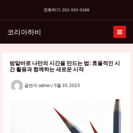
콘
전화하기: 202-555-0188
텐
츠
로
코리아하비
건
너
뛰
기
밤알바로 나만의 시간을 만드는 법: 효율적인 시
간 활용과 함께하는 새로운 시작
글쓴이
admin
/
5월 30, 2025