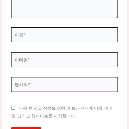
요...
이
름
*
이
메
일
*
웹
사
이
트
다음 번 댓글 작성을 위해 이 브라우저에 이름, 이메
일, 그리고 웹사이트를 저장합니다.