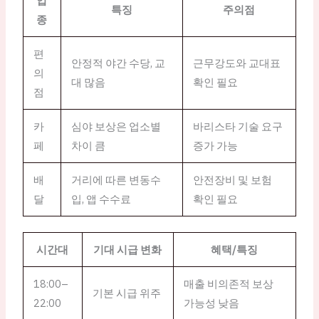
업
특징
주의점
종
편
안정적 야간 수당, 교
근무강도와 교대표
의
대 많음
확인 필요
점
카
심야 보상은 업소별
바리스타 기술 요구
페
차이 큼
증가 가능
배
거리에 따른 변동수
안전장비 및 보험
달
입, 앱 수수료
확인 필요
시간대
기대 시급 변화
혜택/특징
18:00–
매출 비의존적 보상
기본 시급 위주
22:00
가능성 낮음