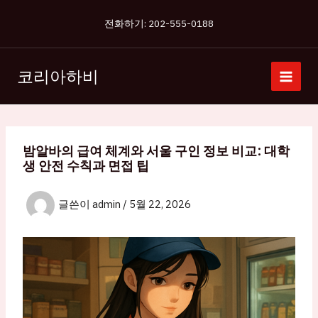
콘
전화하기: 202-555-0188
텐
츠
로
코리아하비
건
너
뛰
기
밤알바의 급여 체계와 서울 구인 정보 비교: 대학
생 안전 수칙과 면접 팁
글쓴이
admin
/
5월 22, 2026