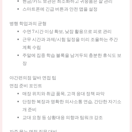
현금/카드 보관은 최소화하고 귀중품은 잘 관리
스마트폰에 긴급 버튼과 안전 앱을 설정
병행 학업과의 균형
수면 7시간 이상 확보, 낮잠 활용으로 피로 관리
근무 시간과 과제/시험 일정을 미리 조율하는 주간
계획 수립
주말에 집중 학습 블록을 남겨두되 충분한 휴식도 보
장
야간편의점 알바 면접 팁
면접 준비 포인트
매장 위치와 취급 품목, 고객 응대 정책 파악
단정한 복장과 명확한 의사소통 연습, 간단한 자기소
개 준비
교대 요청 등 상황대응 의향과 팀워크 강조
자주 묻는 면접 질문 대비