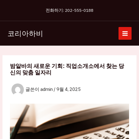
콘
전화하기: 202-555-0188
텐
츠
로
코리아하비
건
너
뛰
기
밤알바의 새로운 기회: 직업소개소에서 찾는 당
신의 맞춤 일자리
글쓴이
admin
/
9월 4, 2025