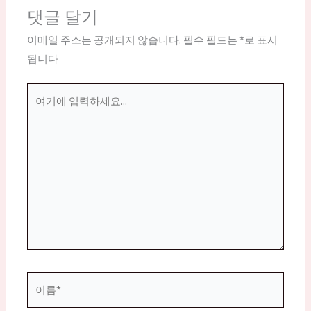
댓글 달기
이메일 주소는 공개되지 않습니다.
필수 필드는
*
로 표시
됩니다
여
기
에
입
력
하
세
요...
이
름