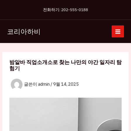
콘
전화하기: 202-555-0188
텐
츠
로
코리아하비
건
너
뛰
기
밤알바 직업소개소로 찾는 나만의 야간 일자리 탐
험기
글쓴이
admin
/
9월 14, 2025