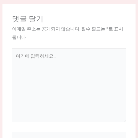
댓글 달기
이메일 주소는 공개되지 않습니다.
필수 필드는
*
로 표시
됩니다
여
기
에
입
력
하
세
요...
이