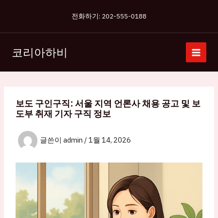
콘
전화하기: 202-555-0188
텐
츠
로
코리아하비
건
너
뛰
기
보도 구인구직: 서울 지역 언론사 채용 공고 및 보
도부 취재 기자 구직 정보
글쓴이
admin
/
1월 14, 2026