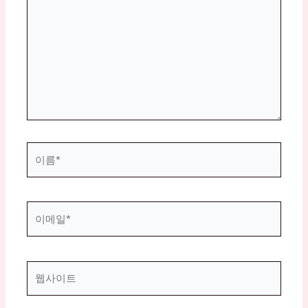
에
입
력
하
세
요...
이
름
*
이
메
일
*
웹
사
이