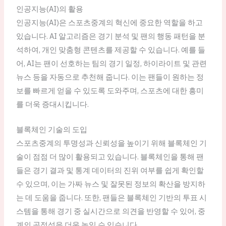
인공지능(AI)의 활용
인공지능(AI)은 스포츠중계의 혁신에 중요한 역할을 하고
있습니다. AI 알고리즘은 경기 분석 및 팬의 행동 패턴을 분
석하여, 개인 맞춤형 콘텐츠를 제공할 수 있습니다. 예를 들
어, AI는 팬이 선호하는 팀의 경기 일정, 하이라이트 및 관련
뉴스 등을 자동으로 추천해 줍니다. 이는 팬들이 원하는 정
보를 빠르게 얻을 수 있도록 도와주며, 스포츠에 대한 흥미
를 더욱 증대시킵니다.
블록체인 기술의 도입
스포츠중계의 투명성과 신뢰성을 높이기 위해 블록체인 기
술이 점점 더 많이 활용되고 있습니다. 블록체인을 통해 팬
들은 경기 결과 및 통계 데이터의 진위 여부를 쉽게 확인할
수 있으며, 이는 가짜 뉴스 및 잘못된 정보의 확산을 방지하
는 데 도움을 줍니다. 또한, 팬들은 블록체인 기반의 투표 시
스템을 통해 경기 중 실시간으로 의견을 반영할 수 있어, 중
계의 공정성을 더욱 높일 수 있습니다.