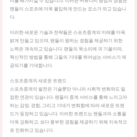
미를 배가시킬 수 있습니다. 이러한 커뮤니티 중심의 경험은
팬들이 스포츠에 더욱 몰입하게 만드는 요소가 되고 있습니
다.
이러한 새로운 기술과 전략들은 스포츠중계의 미래를 더욱
밝게 만들고 있으며, 팬들이 원하는 경험을 제공하기 위한
노력은 계속되고 있습니다. 팬들의 목소리에 귀 기울이며,
혁신적인 방법을 통해 그들의 기대를 뛰어넘는 서비스가 제
공되기를 기대합니다.
스포츠중계의 새로운 트렌드
스포츠중계의 발전은 기술뿐만 아니라 사회적 변화와도 밀
접한 연관이 있습니다. 팬들이 중계 서비스를 통해 느끼고자
하는 감정, 경험, 그리고 기대가 변화함에 따라 새로운 트렌
드가 등장하고 있습니다. 이러한 트렌드는 팬들과의 소통을
더욱 강화하고, 보다 풍부한 경험을 제공하기 위해 지속적으
로 진화하고 있습니다.