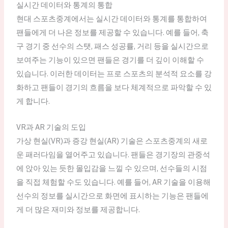
실시간 데이터와 통계의 통합
현대 스포츠중계에서는 실시간 데이터와 통계를 통합하여
팬들에게 더 나은 정보를 제공할 수 있습니다. 예를 들어, 축
구 경기 중 선수의 스탯, 패스 성공률, 거리 등을 실시간으로
보여주는 기능이 있으면 팬들은 경기를 더 깊이 이해할 수
있습니다. 이러한 데이터는 프로 스포츠의 분석적 요소를 강
화하고 팬들이 경기의 흐름을 보다 체계적으로 파악할 수 있
게 합니다.
VR과 AR 기술의 도입
가상 현실(VR)과 증강 현실(AR) 기술은 스포츠중계의 새로
운 패러다임을 열어주고 있습니다. 팬들은 경기장의 관중석
에 앉아 있는 듯한 몰입감을 느낄 수 있으며, 선수들의 시점
을 직접 체험할 수도 있습니다. 예를 들어, AR 기술을 이용해
선수의 정보를 실시간으로 화면에 표시하는 기능은 팬들에
게 더 많은 재미와 정보를 제공합니다.