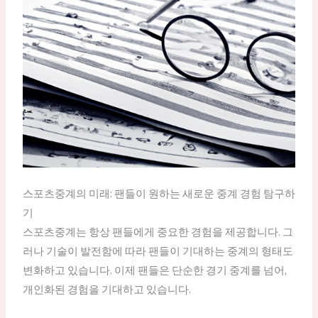
스포츠중계의 미래: 팬들이 원하는 새로운 중계 경험 탐구하
기
스포츠중계는 항상 팬들에게 중요한 경험을 제공합니다. 그
러나 기술이 발전함에 따라 팬들이 기대하는 중계의 형태도
변화하고 있습니다. 이제 팬들은 단순한 경기 중계를 넘어,
개인화된 경험을 기대하고 있습니다.