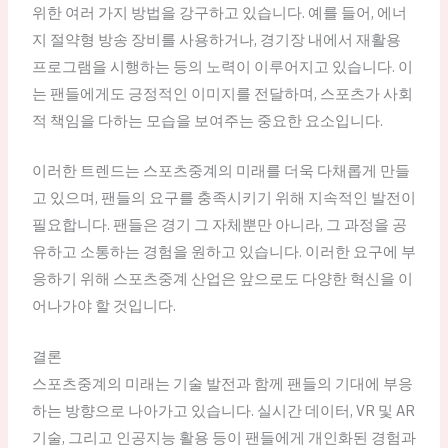
위한 여러 가지 방법을 강구하고 있습니다. 예를 들어, 에너
지 절약형 방송 장비를 사용하거나, 경기장 내에서 재활용
프로그램을 시행하는 등의 노력이 이루어지고 있습니다. 이
는 팬들에게도 긍정적인 이미지를 전달하며, 스포츠가 사회
적 책임을 다하는 모습을 보여주는 중요한 요소입니다.
이러한 트렌드는 스포츠중계의 미래를 더욱 다채롭게 만들
고 있으며, 팬들의 요구를 충족시키기 위해 지속적인 발전이
필요합니다. 팬들은 경기 그 자체뿐만 아니라, 그 과정을 공
유하고 소통하는 경험을 원하고 있습니다. 이러한 요구에 부
응하기 위해 스포츠중계 산업은 앞으로도 다양한 혁신을 이
어나가야 할 것입니다.
결론
스포츠중계의 미래는 기술 발전과 함께 팬들의 기대에 부응
하는 방향으로 나아가고 있습니다. 실시간 데이터, VR 및 AR
기술, 그리고 인공지능 활용 등이 팬들에게 개인화된 경험과