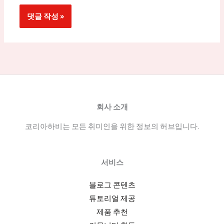
회사 소개
코리아하비는 모든 취미인을 위한 정보의 허브입니다.
서비스
블로그 콘텐츠
튜토리얼 제공
제품 추천