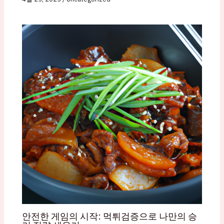
안전한 게임의 시작: 먹튀검증으로 나만의 승