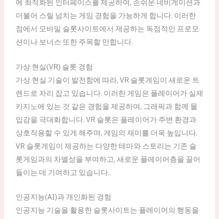
에 최적화된 인터페이스를 제공하여, 손쉬운 네비게이션과
더불어 스릴 넘치는 게임 경험을 가능하게 합니다. 이러한
점에서 모바일 슬롯사이트에서 제공하는 독점적인 프로모
션이나 보너스 또한 주목할 만합니다.
가상 현실(VR) 슬롯 경험
가상 현실 기술이 발전함에 따라, VR 슬롯게임이 새로운 트
렌드로 자리 잡고 있습니다. 이러한 게임은 플레이어가 실제
카지노에 있는 것 같은 경험을 제공하며, 그래픽과 함께 몰
입감을 극대화합니다. VR 슬롯은 플레이어가 주변 환경과
상호작용할 수 있게 해주며, 게임의 재미를 더욱 높입니다.
VR 슬롯게임이 제공하는 다양한 테마와 스토리는 기존 슬
롯게임과의 차별성을 부여하고, 새로운 플레이어층을 끌어
들이는 데 기여하고 있습니다.
인공지능(AI)과 개인화된 경험
인공지능 기술을 활용한 슬롯사이트는 플레이어의 행동을