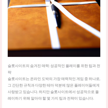
슬롯사이트의 숨겨진 매력: 성공적인 플레이를 위한 팁과 전
략
슬롯사이트는 온라인 도박의 가장 매력적인 게임 중 하나로,
그 간단한 규칙과 다양한 테마 덕분에 많은 플레이어들에게
사랑받고 있습니다. 하지만 슬롯사이트에서 성공적으로 플
레이하기 위해 알아야 할 몇 가지 팁과 전략이 있습니다.