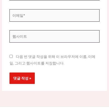
*
이
메
일
*
웹
사
이
트
다음 번 댓글 작성을 위해 이 브라우저에 이름, 이메
일, 그리고 웹사이트를 저장합니다.