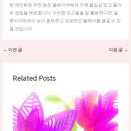
한 개인화된 추천 등은 플레이어에게 더욱 몰입감 있고 즐거
운 경험을 제공합니다. 이러한 요소들을 잘 활용한다면, 슬
롯사이트에서 보다 풍부하고 성공적인 플레이를 즐길 수 있
을 것입니다.
←
이전 글
다음 글
→
Related Posts