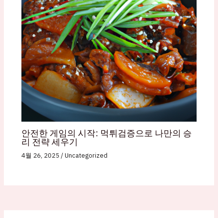
안전한 게임의 시작: 먹튀검증으로 나만의 승
리 전략 세우기
4월 26, 2025
/
Uncategorized