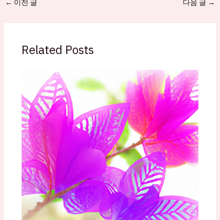
←
이전 글
다음 글
→
Related Posts