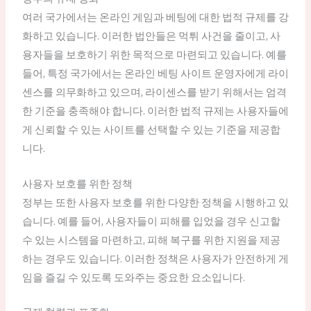
여러 국가에서는 온라인 게임과 베팅에 대한 법적 규제를 강
화하고 있습니다. 이러한 법안들은 먹튀 사건을 줄이고, 사
용자들을 보호하기 위한 목적으로 마련되고 있습니다. 예를
들어, 특정 국가에서는 온라인 베팅 사이트 운영자에게 라이
센스를 의무화하고 있으며, 라이센스를 받기 위해서는 엄격
한 기준을 충족해야 합니다. 이러한 법적 규제는 사용자들에
게 신뢰할 수 있는 사이트를 선택할 수 있는 기준을 제공합
니다.
사용자 보호를 위한 정책
정부는 또한 사용자 보호를 위한 다양한 정책을 시행하고 있
습니다. 예를 들어, 사용자들이 피해를 입었을 경우 신고할
수 있는 시스템을 마련하고, 피해 복구를 위한 지원을 제공
하는 경우도 있습니다. 이러한 정책은 사용자가 안전하게 게
임을 즐길 수 있도록 도와주는 중요한 요소입니다.