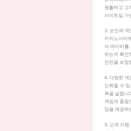
원활하고 고객
사이트일 가
3. 보안과 
카지노사이트는
자 데이터를 
하는지 확인
안전을 보장
4. 다양한 
신뢰할 수 
폭을 넓힙니다
게임의 품질
임을 제공하
5. 고객 지