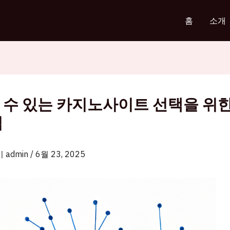
홈
소개
 수 있는 카지노사이트 선택을 위한
팁
이
admin
/
6월 23, 2025