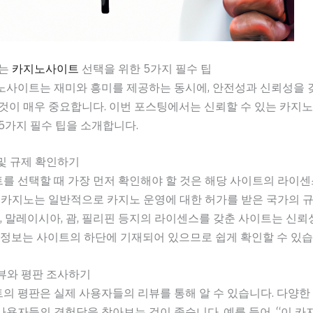
있는
카지노사이트
선택을 위한 5가지 필수 팁
노사이트는 재미와 흥미를 제공하는 동시에, 안전성과 신뢰성을 
것이 매우 중요합니다. 이번 포스팅에서는 신뢰할 수 있는 카지
5가지 필수 팁을 소개합니다.
 및 규제 확인하기
 선택할 때 가장 먼저 확인해야 할 것은 해당 사이트의 라이센
 카지노는 일반적으로 카지노 운영에 대한 허가를 받은 국가의 
어, 말레이시아, 괌, 필리핀 등지의 라이센스를 갖춘 사이트는 신
 정보는 사이트의 하단에 기재되어 있으므로 쉽게 확인할 수 있습
리뷰와 평판 조사하기
 평판은 실제 사용자들의 리뷰를 통해 알 수 있습니다. 다양한
용자들의 경험담을 찾아보는 것이 좋습니다. 예를 들어, “이 