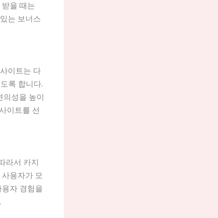
 받을 때는
 있는 보너스
노사이트는 다
도록 합니다.
 편의성을 높이
 사이트를 선
 따라서 카지
 사용자가 모
사용자 경험을
.