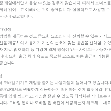
정 게임에서만 사용할 수 있는 경우가 많습니다. 따라서 보너스를
세히 읽어보고 이해하는 것이 중요합니다. 실질적으로 사용할 수
는 것이 필요합니다.
 다양성
방법을 제공하는 것도 중요한 요소입니다. 신뢰할 수 있는 카지
션을 제공하여 사용자가 자신의 선호에 맞는 방법을 선택할 수 있
자 지갑, 암호화폐 등 다양한 결제 방식이 있는 사이트는 사용자
니다. 또한, 출금 처리 속도도 중요한 요소로, 빠른 출금이 가능한
좋습니다.
성
서 모바일 기기로 게임을 즐기는 사용자들이 늘어나고 있습니다.
모바일에서도 원활하게 작동하는지 확인하는 것이 필수적입니다.
통해 쉽게 접근하고, 게임을 즐길 수 있도록 최적화된 사이트는 
니다. 모바일 앱이나 모바일 웹 버전이 제공되는지 체크해 보세요