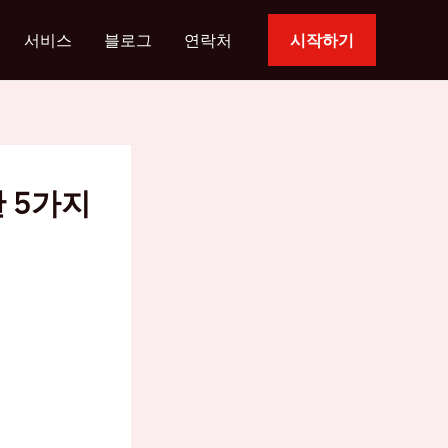
서비스
블로그
연락처
시작하기
 5가지