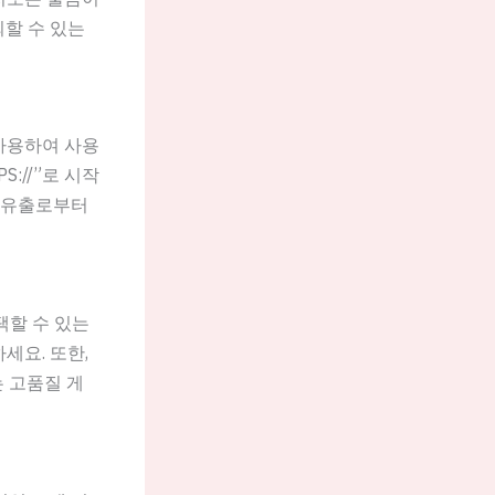
할 수 있는
 사용하여 사용
://”로 시작
터 유출로부터
택할 수 있는
세요. 또한,
 고품질 게