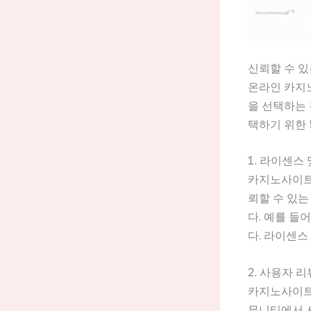
신뢰할 수 
온라인 카지
을 선택하는 
택하기 위한 
1. 라이센스
카지노사이트를
뢰할 수 있는
다. 예를 들
다. 라이센스
2. 사용자 
카지노사이트의
뮤니티에서 사