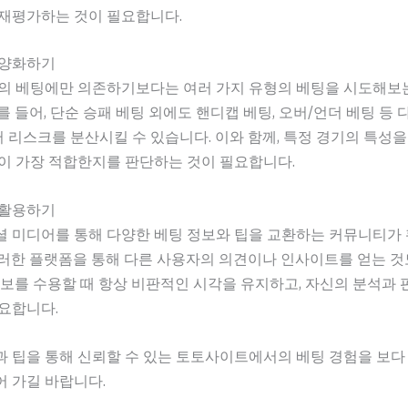
 재평가하는 것이 필요합니다.
다양화하기
형의 베팅에만 의존하기보다는 여러 가지 유형의 베팅을 시도해보
를 들어, 단순 승패 베팅 외에도 핸디캡 베팅, 오버/언더 베팅 등
리스크를 분산시킬 수 있습니다. 이와 함께, 특정 경기의 특성을
이 가장 적합한지를 판단하는 것이 필요합니다.
 활용하기
셜 미디어를 통해 다양한 베팅 정보와 팁을 교환하는 커뮤니티가
이러한 플랫폼을 통해 다른 사용자의 의견이나 인사이트를 얻는 
정보를 수용할 때 항상 비판적인 시각을 유지하고, 자신의 분석과
요합니다.
 팁을 통해 신뢰할 수 있는 토토사이트에서의 베팅 경험을 보다
 가길 바랍니다.