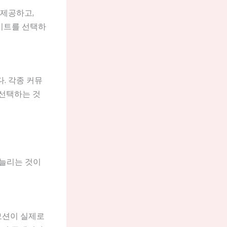
 제공하고,
사이트를 선택하
. 각종 커뮤
 선택하는 것
 늘리는 것이
모션이 실제로