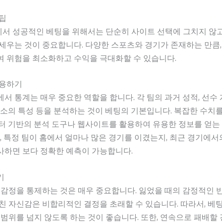
팁
서 성공적인 베팅을 위해서는 단순히 사이트 선택에 그치지 않고
세우는 것이 중요합니다. 다양한 스포츠와 경기가 존재하는 만큼,
여 위험을 최소화하고 수익을 극대화할 수 있습니다.
활용하기
서 통계는 매우 중요한 역할을 합니다. 각 팀의 과거 성적, 선수
장소의 특성 등을 분석하는 것이 베팅의 기본입니다. 복잡한 수치
터 기반의 분석 도구나 웹사이트를 활용하여 유용한 정보를 얻는
어, 특정 팀이 홈에서 얼마나 많은 경기를 이겼는지, 최근 경기에
사하면 보다 정확한 예측이 가능합니다.
기
 감정을 통제하는 것은 매우 중요합니다. 잃었을 때의 감정적인 
친 자신감은 비합리적인 결정을 초래할 수 있습니다. 따라서, 베
 범위를 넘지 않도록 하는 것이 좋습니다. 또한, 연속으로 패배할 