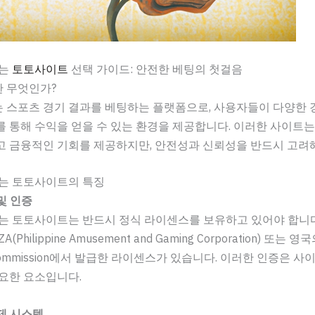
있는
토토사이트
선택 가이드: 안전한 베팅의 첫걸음
 무엇인가?
 스포츠 경기 결과를 베팅하는 플랫폼으로, 사용자들이 다양한 
 통해 수익을 얻을 수 있는 환경을 제공합니다. 이러한 사이트는
고 금융적인 기회를 제공하지만, 안전성과 신뢰성을 반드시 고려
있는 토토사이트의 특징
및 인증
는 토토사이트는 반드시 정식 라이센스를 보유하고 있어야 합니다.
Philippine Amusement and Gaming Corporation) 또는 영
g Commission에서 발급한 라이센스가 있습니다. 이러한 인증은 
요한 요소입니다.
제 시스템