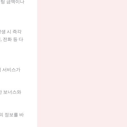
베팅 금액이나
발생 시 즉각
 전화 등 다
객 서비스가
양한 보너스와
의 정보를 바