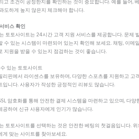
리고 조건이 공정한지를 확인하는 것이 중요합니다. 예를 들어, 
과도하게 높지 않은지 체크해야 합니다.
 서비스 확인
는 토토사이트는 24시간 고객 지원 서비스를 제공합니다. 문제 
 수 있는 시스템이 마련되어 있는지 확인해 보세요. 채팅, 이메일,
 지원을 받을 수 있는지 점검하는 것이 좋습니다.
 수 있는 토토사이트
 필리핀에서 라이센스를 보유하며, 다양한 스포츠를 지원하고 고
트입니다. 사용자가 작성한 긍정적인 리뷰도 많습니다.
 SSL 암호화를 통해 안전한 결제 시스템을 마련하고 있으며, 다
제공하여 신규 사용자에게 인기가 많습니다.
는 토토사이트를 선택하는 것은 안전한 베팅의 첫걸음입니다. 위
에게 맞는 사이트를 찾아보세요.