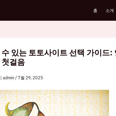
홈
소개
 수 있는 토토사이트 선택 가이드:
 첫걸음
이
admin
/
7월 29, 2025