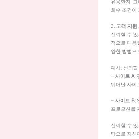
유용한지, 그
회수 조건이 
3.
고객 지원
신뢰할 수 있
적으로 대응할
양한 방법으로
예시: 신뢰할
–
사이트 A
:
뛰어난 사이
–
사이트 B
:
프로모션을 
신뢰할 수 있
탕으로 자신