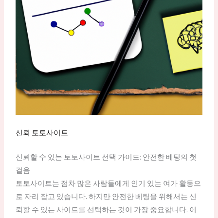
신뢰 토토사이트
신뢰할 수 있는 토토사이트 선택 가이드: 안전한 베팅의 첫
걸음
토토사이트는 점차 많은 사람들에게 인기 있는 여가 활동으
로 자리 잡고 있습니다. 하지만 안전한 베팅을 위해서는 신
뢰할 수 있는 사이트를 선택하는 것이 가장 중요합니다. 이