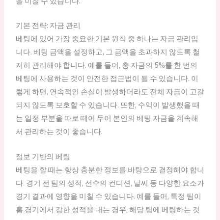
을 미칠 수 있습니다.
기본 전략: 자금 관리
베팅에 있어 가장 중요한 기본 원칙 중 하나는 자금 관리입
니다. 베팅 금액을 설정하고, 그 금액을 초과하지 않도록 철
저히 관리해야 합니다. 예를 들어, 총 자금의 5%를 한 번의
베팅에 사용하는 것이 안전한 접근법이 될 수 있습니다. 이
렇게 하면, 연속적인 손실이 발생하더라도 전체 자금이 고갈
되지 않도록 보호할 수 있습니다. 또한, 수익이 발생했을 때
는 일정 부분을 따로 떼어 두어 본인의 베팅 자금을 계속해
서 관리하는 것이 좋습니다.
정보 기반의 베팅
베팅을 할 때는 항상 충분한 정보를 바탕으로 결정해야 합니
다. 경기 전 팀의 성적, 선수의 컨디션, 날씨 등 다양한 요소가
경기 결과에 영향을 미칠 수 있습니다. 예를 들어, 특정 팀이
홈 경기에서 강한 성적을 내는 경우, 해당 팀에 베팅하는 것