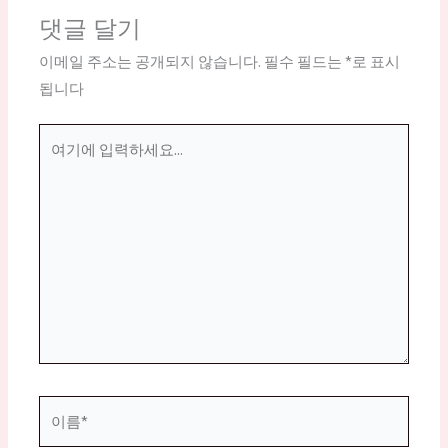
댓글 달기
이메일 주소는 공개되지 않습니다.
필수 필드는
*
로 표시
됩니다
여
기
에
입
력
하
세
요...
이
름