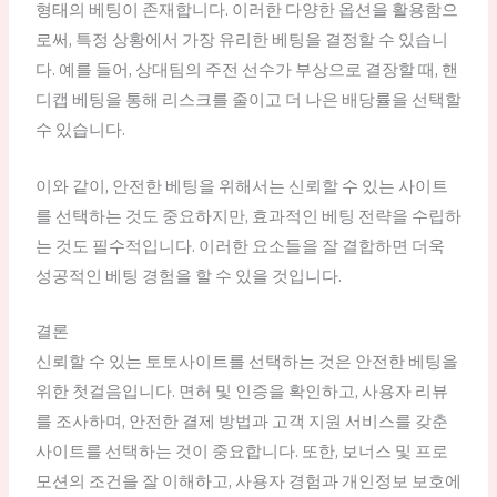
형태의 베팅이 존재합니다. 이러한 다양한 옵션을 활용함으
로써, 특정 상황에서 가장 유리한 베팅을 결정할 수 있습니
다. 예를 들어, 상대팀의 주전 선수가 부상으로 결장할 때, 핸
디캡 베팅을 통해 리스크를 줄이고 더 나은 배당률을 선택할
수 있습니다.
이와 같이, 안전한 베팅을 위해서는 신뢰할 수 있는 사이트
를 선택하는 것도 중요하지만, 효과적인 베팅 전략을 수립하
는 것도 필수적입니다. 이러한 요소들을 잘 결합하면 더욱
성공적인 베팅 경험을 할 수 있을 것입니다.
결론
신뢰할 수 있는 토토사이트를 선택하는 것은 안전한 베팅을
위한 첫걸음입니다. 면허 및 인증을 확인하고, 사용자 리뷰
를 조사하며, 안전한 결제 방법과 고객 지원 서비스를 갖춘
사이트를 선택하는 것이 중요합니다. 또한, 보너스 및 프로
모션의 조건을 잘 이해하고, 사용자 경험과 개인정보 보호에