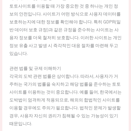
토토사이트를 이용할 때 가장 중요한 것 중 하나는 개인 정
보의 안전입니다. 사이트가 어떤 방식으로 사용자 데이터를
보호하는지에 대한 정보를 확인해야 합니다. 특히 GDPR(일
반 데이터 보호 규정)과 같은 규정을 준수하는 사이트는 사
용자 정보를 더욱 철저히 보호합니다. 이러한 사이트는 개인
정보 유출 사고 발생 시 즉각적인 대응 절차를 마련해 두고
있습니다.
관련 법률 및 규제 이해하기
각국의 도박 관련 법률은 상이합니다. 따라서, 사용자가 거
주하는 국가의 법률을 숙지하고 해당 법률을 준수하는 토토
사이트를 이용하는 것이 중요합니다. 예를 들어, 한국에서는
도박법이 엄격하게 적용되므로, 해외의 합법적인 사이트를
이용할 경우에도 주의가 필요합니다. 법적인 문제가 발생할
경우, 사용자 자신의 권리가 침해될 수 있는 가능성이 있기
때문입니다.