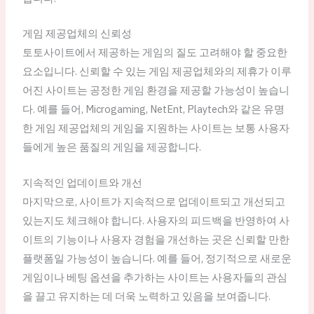
게임 제공업체의 신뢰성
토토사이트에서 제공하는 게임의 질도 고려해야 할 중요한
요소입니다. 신뢰할 수 있는 게임 제공업체와의 제휴가 이루
어진 사이트는 공정한 게임 환경을 제공할 가능성이 높습니
다. 예를 들어, Microgaming, NetEnt, Playtech와 같은 유명
한 게임 제공업체의 게임을 지원하는 사이트는 보통 사용자
들에게 높은 품질의 게임을 제공합니다.
지속적인 업데이트와 개선
마지막으로, 사이트가 지속적으로 업데이트되고 개선되고
있는지도 체크해야 합니다. 사용자의 피드백을 반영하여 사
이트의 기능이나 사용자 경험을 개선하는 곳은 신뢰할 만한
플랫폼일 가능성이 높습니다. 예를 들어, 정기적으로 새로운
게임이나 베팅 옵션을 추가하는 사이트는 사용자들의 관심
을 끌고 유지하는 데 더욱 노력하고 있음을 보여줍니다.