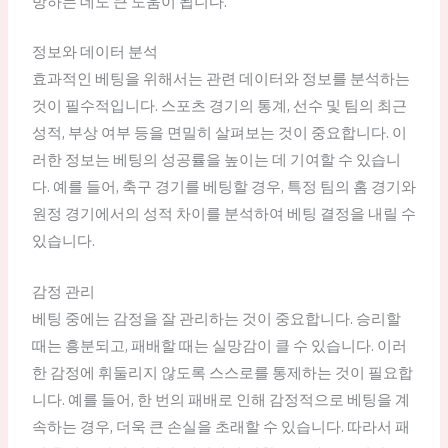
방하는 데도 큰 도움이 됩니다.
정보와 데이터 분석
효과적인 베팅을 위해서는 관련 데이터와 정보를 분석하는
것이 필수적입니다. 스포츠 경기의 통계, 선수 및 팀의 최근
성적, 부상 여부 등을 면밀히 살펴보는 것이 중요합니다. 이
러한 정보는 베팅의 성공률을 높이는 데 기여할 수 있습니
다. 예를 들어, 축구 경기를 베팅할 경우, 특정 팀의 홈 경기와
원정 경기에서의 성적 차이를 분석하여 베팅 결정을 내릴 수
있습니다.
감정 관리
베팅 중에는 감정을 잘 관리하는 것이 중요합니다. 승리할
때는 흥분되고, 패배할 때는 실망감이 클 수 있습니다. 이러
한 감정에 휘둘리지 않도록 스스로를 통제하는 것이 필요합
니다. 예를 들어, 한 번의 패배로 인해 감정적으로 베팅을 계
속하는 경우, 더욱 큰 손실을 초래할 수 있습니다. 따라서 패