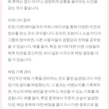
배 후에는 잠시 쉬거나, 냉정하게 상황을 돌아보는 시간을
갖는 것이 좋습니다.
커뮤니티 참여
또한, 다른 베터들과의 커뮤니케이션을 통해 다양한 의견과
정보를 얻는 것도 유익합니다. 온라인 포럼이나 소셜 미디어
그룹에 참여하면, 다른 사용자들의 경험담과 전략을 공유받
을 수 있습니다. 예를 들어, 특정 경기에 대한 다른 사람들의
예측 의견을 참고하면, 보다 넓은 시각으로 베팅 결정을 내
릴 수 있습니다.
베팅 기록 관리
개인적인 베팅 기록을 관리하는 것도 좋은 습관입니다. 어떤
경기에 얼마를 베팅했는지, 그 결과는 어땠는지를 기록해두
면, 자신의 베팅 패턴을 분석하고 개선할 수 있는 기회를 제
공합니다. 예를 들어, 특정 종목에서 꾸준히 손실이 발생한
다면, 해당 종목에 대한 베팅을 줄이거나 다른 종목으로 옮