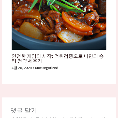
안전한 게임의 시작: 먹튀검증으로 나만의 승
리 전략 세우기
4월 26, 2025
/
Uncategorized
댓글 달기