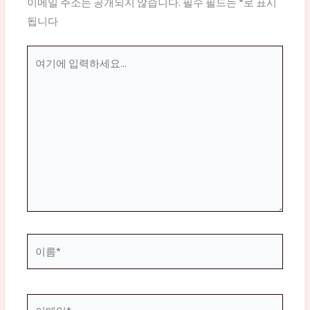
이메일 주소는 공개되지 않습니다.
필수 필드는
*
로 표시
됩니다
여
기
에
입
력
하
세
요...
이
름
*
이