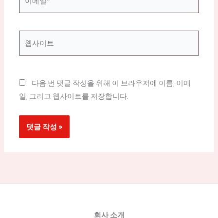
메
일
*
웹
사
이
트
다음 번 댓글 작성을 위해 이 브라우저에 이름, 이메
일, 그리고 웹사이트를 저장합니다.
회사 소개