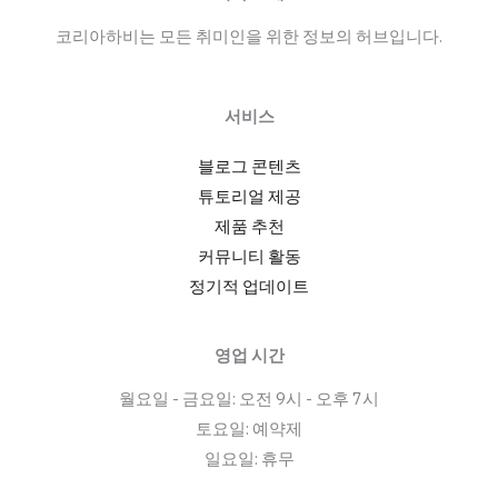
코리아하비는 모든 취미인을 위한 정보의 허브입니다.
서비스
블로그 콘텐츠
튜토리얼 제공
제품 추천
커뮤니티 활동
정기적 업데이트
영업 시간
월요일 - 금요일: 오전 9시 - 오후 7시
토요일: 예약제
일요일: 휴무