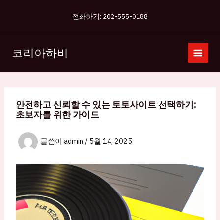
콘
전화하기: 202-555-0188
텐
츠
로
코리아하비
건
너
뛰
기
안전하고 신뢰할 수 있는 토토사이트 선택하기:
초보자를 위한 가이드
글쓴이
admin
/
5월 14, 2025