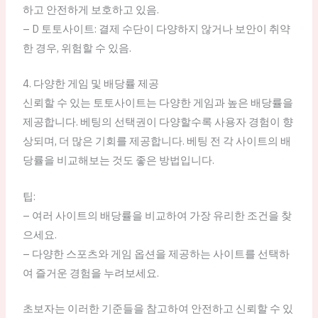
하고 안전하게 보호하고 있음.
– D 토토사이트: 결제 수단이 다양하지 않거나 보안이 취약
한 경우, 위험할 수 있음.
4. 다양한 게임 및 배당률 제공
신뢰할 수 있는 토토사이트는 다양한 게임과 높은 배당률을
제공합니다. 베팅의 선택권이 다양할수록 사용자 경험이 향
상되며, 더 많은 기회를 제공합니다. 베팅 전 각 사이트의 배
당률을 비교해보는 것도 좋은 방법입니다.
팁:
– 여러 사이트의 배당률을 비교하여 가장 유리한 조건을 찾
으세요.
– 다양한 스포츠와 게임 옵션을 제공하는 사이트를 선택하
여 즐거운 경험을 누려보세요.
초보자는 이러한 기준들을 참고하여 안전하고 신뢰할 수 있