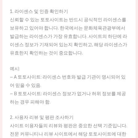
1. 라이센스 및 인증 확인하기
신뢰할 수 있는 토토사이트는 반드시 공식적인 라이센스를
보유하고 있어야 합니다. 한국에서는 문화체육관광부에서
발급하는 라이센스가 가장 유효합니다. 사이트의 하단에 라
이센스 정보가 기재되어 있는지 확인하고, 해당 라이센스가
유효한지 확인하는 것이 중요합니다.
예시:
– A 토토사이트: 라이센스 번호와 발급 기관이 명시되어 있
어 믿을 수 있음.
– B 토토사이트: 라이센스 정보가 없거나 허위 정보를 제공
하는 경우 피해야 함.
2. 사용자 리뷰 및 평판 조사하기
사이트 이용자들의 리뷰와 평판은 중요한 선택 기준입니다.
전문 커뮤니티나 리뷰 사이트에서 해당 토토사이트에 대한