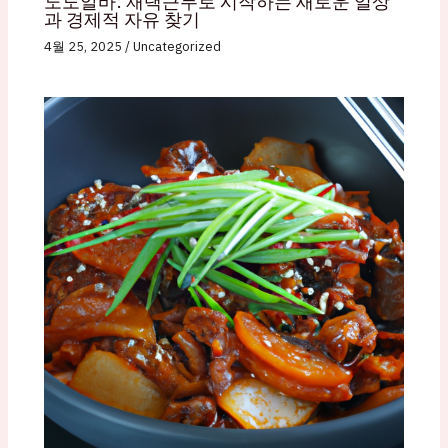
노도알바: 재택근무로 시작하는 새로운 일상
과 경제적 자유 찾기
4월 25, 2025
/
Uncategorized