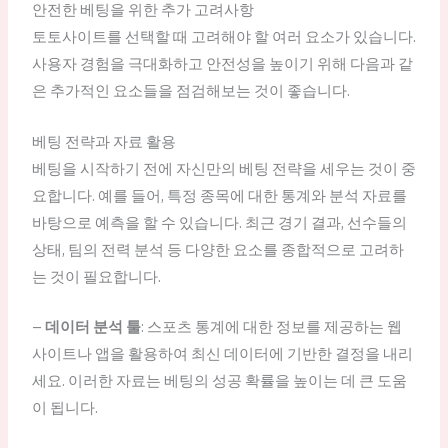
안전한 베팅을 위한 추가 고려사항
토토사이트를 선택할 때 고려해야 할 여러 요소가 있습니다.
사용자 경험을 극대화하고 안전성을 높이기 위해 다음과 같
은 추가적인 요소들을 점검해보는 것이 좋습니다.
베팅 전략과 자료 활용
베팅을 시작하기 전에 자신만의 베팅 전략을 세우는 것이 중
요합니다. 예를 들어, 특정 종목에 대한 통계와 분석 자료를
바탕으로 예측을 할 수 있습니다. 최근 경기 결과, 선수들의
상태, 팀의 전력 분석 등 다양한 요소를 종합적으로 고려하
는 것이 필요합니다.
–
데이터 분석 툴
: 스포츠 통계에 대한 정보를 제공하는 웹
사이트나 앱을 활용하여 최신 데이터에 기반한 결정을 내리
세요. 이러한 자료는 베팅의 성공 확률을 높이는 데 큰 도움
이 됩니다.