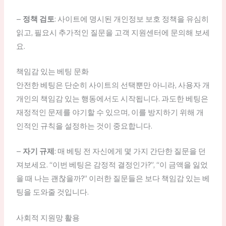
–
정책 검토
: 사이트에 명시된 개인정보 보호 정책을 유심히
읽고, 필요시 추가적인 질문을 고객 지원센터에 문의해 보세
요.
책임감 있는 베팅 문화
안전한 베팅은 단순히 사이트의 선택뿐만 아니라, 사용자 개
개인의 책임감 있는 행동에서도 시작됩니다. 과도한 베팅은
재정적인 문제를 야기할 수 있으며, 이를 방지하기 위해 개
인적인 규칙을 설정하는 것이 중요합니다.
–
자기 규제
: 매 베팅 전 자신에게 몇 가지 간단한 질문을 던
져보세요. “이번 베팅은 감정적 결정인가?”, “이 금액을 잃었
을 때 나는 괜찮을까?” 이러한 질문들은 보다 책임감 있는 베
팅을 도와줄 것입니다.
사회적 지원망 활용