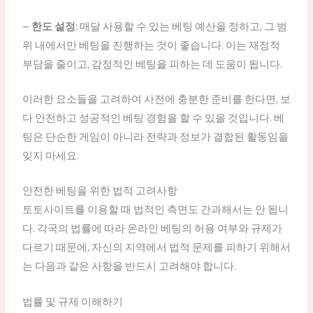
–
한도 설정
: 매달 사용할 수 있는 베팅 예산을 정하고, 그 범
위 내에서만 베팅을 진행하는 것이 좋습니다. 이는 재정적
부담을 줄이고, 감정적인 베팅을 피하는 데 도움이 됩니다.
이러한 요소들을 고려하여 사전에 충분한 준비를 한다면, 보
다 안전하고 성공적인 베팅 경험을 할 수 있을 것입니다. 베
팅은 단순한 게임이 아니라 전략과 정보가 결합된 활동임을
잊지 마세요.
안전한 베팅을 위한 법적 고려사항
토토사이트를 이용할 때 법적인 측면도 간과해서는 안 됩니
다. 각국의 법률에 따라 온라인 베팅의 허용 여부와 규제가
다르기 때문에, 자신의 지역에서 법적 문제를 피하기 위해서
는 다음과 같은 사항을 반드시 고려해야 합니다.
법률 및 규제 이해하기