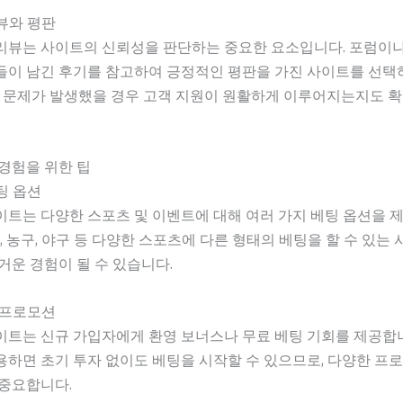
리뷰와 평판
리뷰는 사이트의 신뢰성을 판단하는 중요한 요소입니다. 포럼이
들이 남긴 후기를 참고하여 긍정적인 평판을 가진 사이트를 선택
, 문제가 발생했을 경우 고객 지원이 원활하게 이루어지는지도 
경험을 위한 팁
베팅 옵션
트는 다양한 스포츠 및 이벤트에 대해 여러 가지 베팅 옵션을 제
구, 농구, 야구 등 다양한 스포츠에 다른 형태의 베팅을 할 수 있는
거운 경험이 될 수 있습니다.
및 프로모션
이트는 신규 가입자에게 환영 보너스나 무료 베팅 기회를 제공합
하면 초기 투자 없이도 베팅을 시작할 수 있으므로, 다양한 프
 중요합니다.