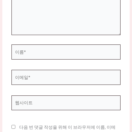
하
세
요...
이
름
*
이
메
일
*
웹
사
이
트
다음 번 댓글 작성을 위해 이 브라우저에 이름, 이메