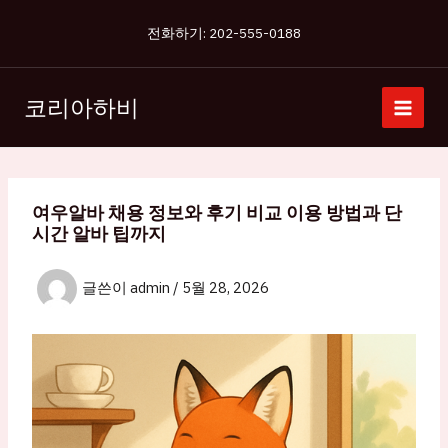
콘
전화하기: 202-555-0188
텐
츠
로
코리아하비
건
너
뛰
기
여우알바 채용 정보와 후기 비교 이용 방법과 단
시간 알바 팁까지
글쓴이
admin
/
5월 28, 2026