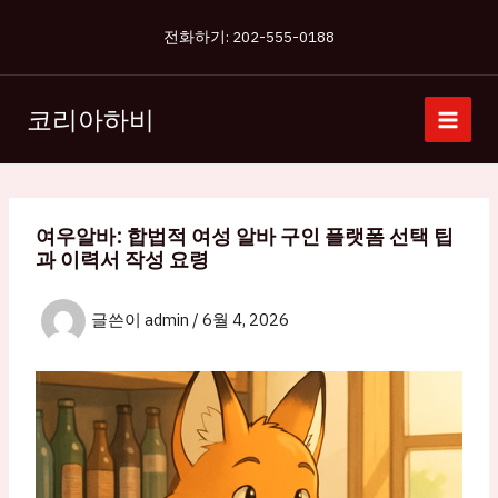
콘
전화하기: 202-555-0188
텐
츠
로
코리아하비
건
너
뛰
기
여우알바: 합법적 여성 알바 구인 플랫폼 선택 팁
과 이력서 작성 요령
글쓴이
admin
/
6월 4, 2026