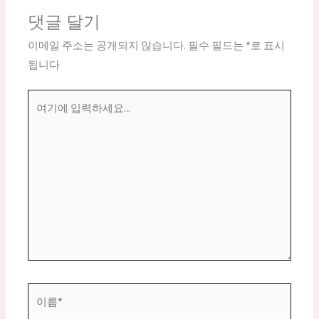
댓글 달기
이메일 주소는 공개되지 않습니다.
필수 필드는
*
로 표시
됩니다
여
기
에
입
력
하
세
요...
이
름