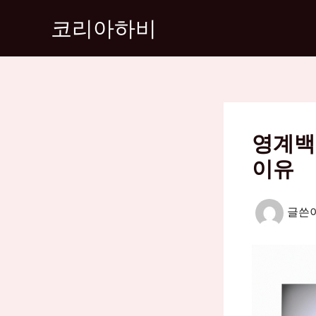
콘
코리아하비
텐
츠
로
건
너
뛰
영계백
기
이유
글쓴