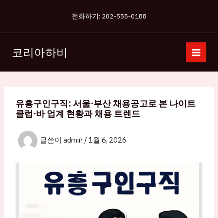
콘
전화하기: 202-555-0188
텐
츠
로
코리아하비
건
너
뛰
기
유흥구인구직: 서울·부산 채용공고로 본 나이트
클럽·바 업계 현황과 채용 트렌드
글쓴이
admin
/
1월 6, 2026