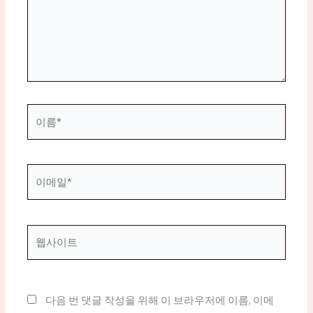
하
세
요...
이
름
*
이
메
일
*
웹
사
이
트
다음 번 댓글 작성을 위해 이 브라우저에 이름, 이메