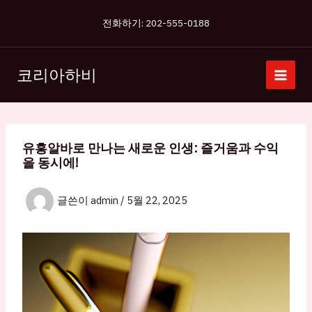
콘
전화하기: 202-555-0188
텐
츠
로
코리아하비
건
너
뛰
기
유흥알바로 만나는 새로운 인생: 즐거움과 수익
을 동시에!
글쓴이
admin
/
5월 22, 2025