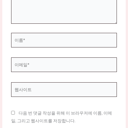
세
요...
이
름
*
이
메
일
*
웹
사
이
트
다음 번 댓글 작성을 위해 이 브라우저에 이름, 이메
일, 그리고 웹사이트를 저장합니다.