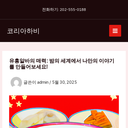
콘
전화하기: 202-555-0188
텐
츠
로
코리아하비
건
너
뛰
기
유흥알바의 매력: 밤의 세계에서 나만의 이야기
를 만들어보세요!
글쓴이
admin
/
5월 30, 2025