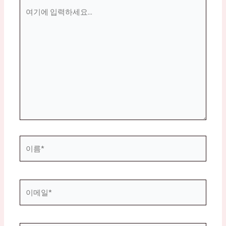
여
기
에
입
력
하
세
요...
이
름
*
이
메
일