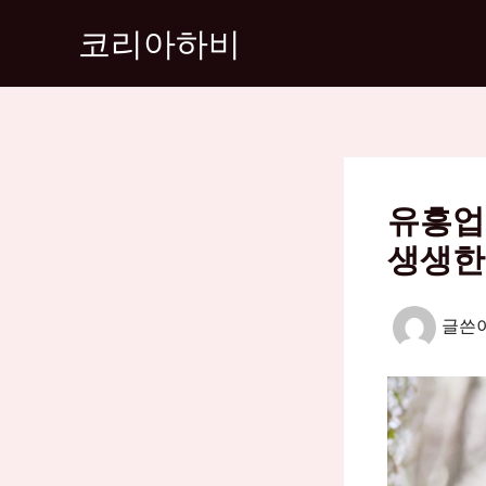
콘
코리아하비
텐
츠
로
건
너
뛰
유흥업
기
생생한
글쓴