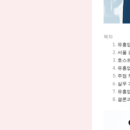
목차
유흥업
서울 
호스트
유흥업
주점 
실무 
유흥업
결론과