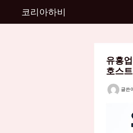
콘
코리아하비
텐
츠
로
건
너
뛰
유흥업
기
호스트
글쓴