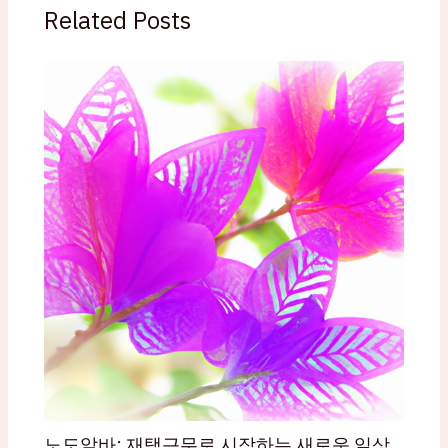
Related Posts
노도알바: 재택근무로 시작하는 새로운 일상