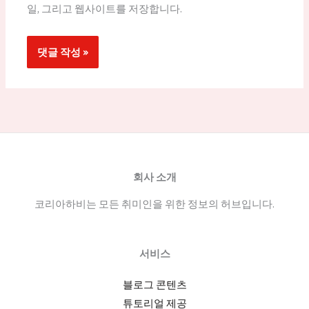
일, 그리고 웹사이트를 저장합니다.
회사 소개
코리아하비는 모든 취미인을 위한 정보의 허브입니다.
서비스
블로그 콘텐츠
튜토리얼 제공