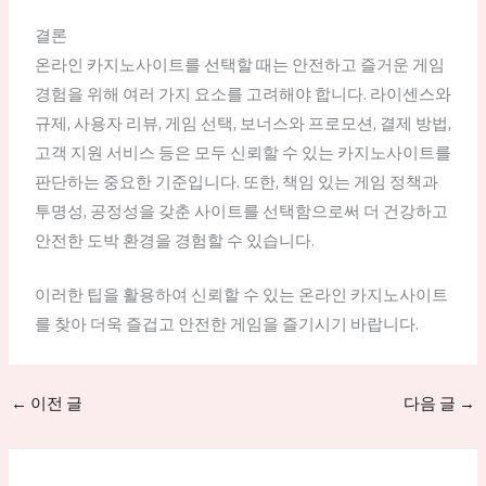
결론
온라인 카지노사이트를 선택할 때는 안전하고 즐거운 게임
경험을 위해 여러 가지 요소를 고려해야 합니다. 라이센스와
규제, 사용자 리뷰, 게임 선택, 보너스와 프로모션, 결제 방법,
고객 지원 서비스 등은 모두 신뢰할 수 있는 카지노사이트를
판단하는 중요한 기준입니다. 또한, 책임 있는 게임 정책과
투명성, 공정성을 갖춘 사이트를 선택함으로써 더 건강하고
안전한 도박 환경을 경험할 수 있습니다.
이러한 팁을 활용하여 신뢰할 수 있는 온라인 카지노사이트
를 찾아 더욱 즐겁고 안전한 게임을 즐기시기 바랍니다.
←
이전 글
다음 글
→