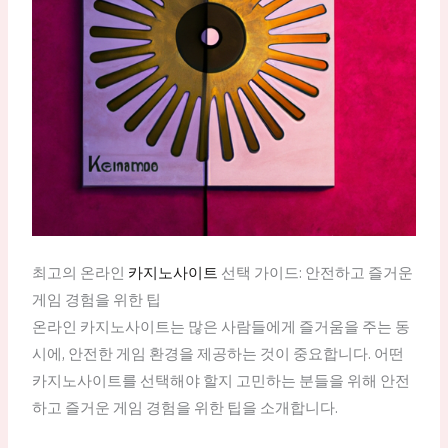
최고의 온라인
카지노사이트
선택 가이드: 안전하고 즐거운
게임 경험을 위한 팁
온라인 카지노사이트는 많은 사람들에게 즐거움을 주는 동
시에, 안전한 게임 환경을 제공하는 것이 중요합니다. 어떤
카지노사이트를 선택해야 할지 고민하는 분들을 위해 안전
하고 즐거운 게임 경험을 위한 팁을 소개합니다.