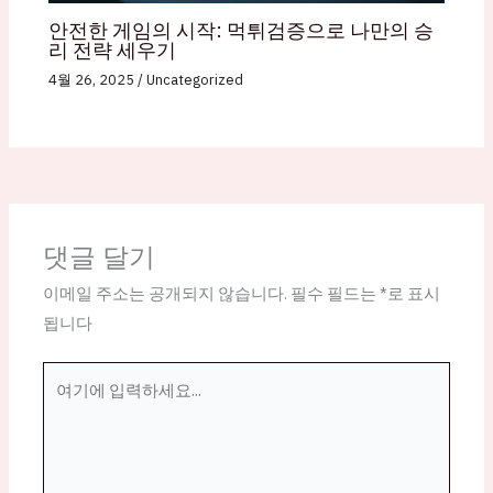
안전한 게임의 시작: 먹튀검증으로 나만의 승
리 전략 세우기
4월 26, 2025
/
Uncategorized
댓글 달기
이메일 주소는 공개되지 않습니다.
필수 필드는
*
로 표시
됩니다
여
기
에
입