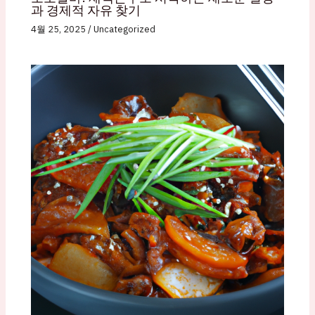
과 경제적 자유 찾기
4월 25, 2025
/
Uncategorized