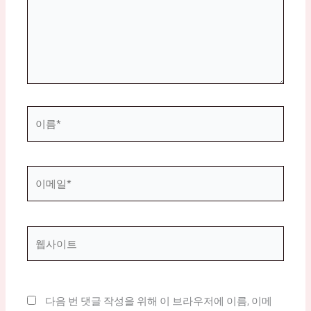
력
하
세
요...
이
름
*
이
메
일
*
웹
사
이
트
다음 번 댓글 작성을 위해 이 브라우저에 이름, 이메