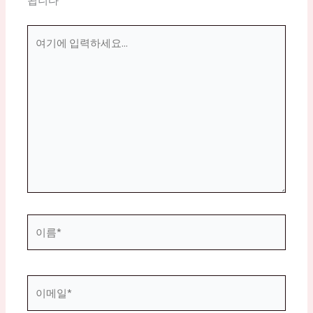
됩니다
여
기
에
입
력
하
세
요...
이
름
*
이
메