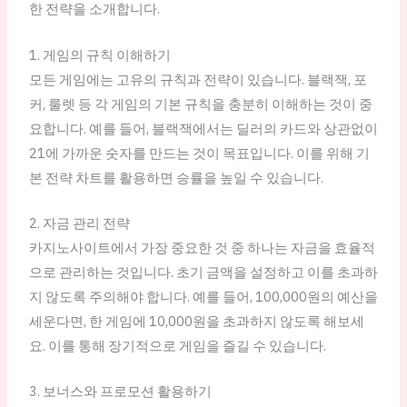
한 전략을 소개합니다.
1. 게임의 규칙 이해하기
모든 게임에는 고유의 규칙과 전략이 있습니다. 블랙잭, 포
커, 룰렛 등 각 게임의 기본 규칙을 충분히 이해하는 것이 중
요합니다. 예를 들어, 블랙잭에서는 딜러의 카드와 상관없이
21에 가까운 숫자를 만드는 것이 목표입니다. 이를 위해 기
본 전략 차트를 활용하면 승률을 높일 수 있습니다.
2. 자금 관리 전략
카지노사이트에서 가장 중요한 것 중 하나는 자금을 효율적
으로 관리하는 것입니다. 초기 금액을 설정하고 이를 초과하
지 않도록 주의해야 합니다. 예를 들어, 100,000원의 예산을
세운다면, 한 게임에 10,000원을 초과하지 않도록 해보세
요. 이를 통해 장기적으로 게임을 즐길 수 있습니다.
3. 보너스와 프로모션 활용하기