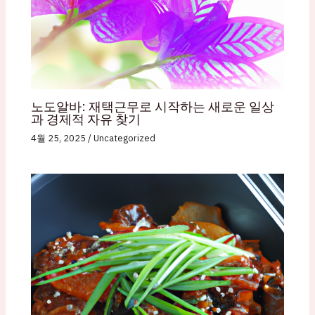
노도알바: 재택근무로 시작하는 새로운 일상
과 경제적 자유 찾기
4월 25, 2025
/
Uncategorized