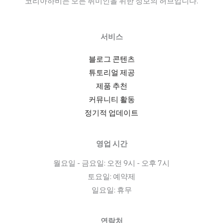
코리아하비는 모든 취미인을 위한 정보의 허브입니다.
서비스
블로그 콘텐츠
튜토리얼 제공
제품 추천
커뮤니티 활동
정기적 업데이트
영업 시간
월요일 - 금요일: 오전 9시 - 오후 7시
토요일: 예약제
일요일: 휴무
연락처