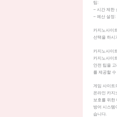
팁:
– 시간 제한
– 예산 설정
카지노사이트
선택을 하시
카지노사이트
카지노사이트
안전 팁을 고
를 제공할 수
게임 사이트
온라인 카지
보호를 위한 
방어 시스템이
습니다.