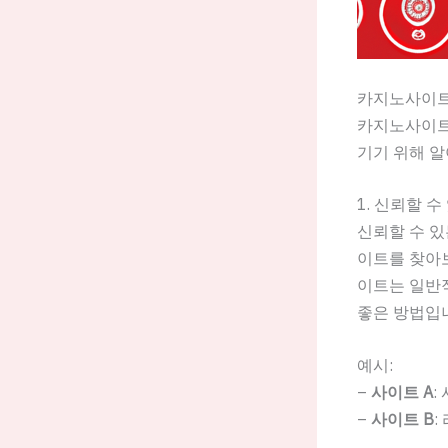
카지노사이트
카지노사이트
기기 위해 알
1. 신뢰할 수
신뢰할 수 
이트를 찾아보
이트는 일반
좋은 방법입
예시:
–
사이트 A
:
–
사이트 B
: