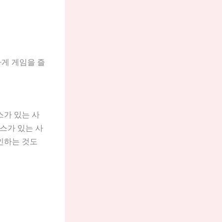
게 게임을 즐
스가 있는 사
스가 있는 사
인하는 것도