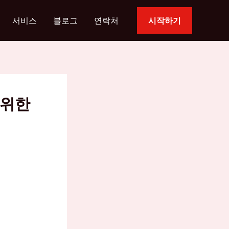
서비스
블로그
연락처
시작하기
 위한