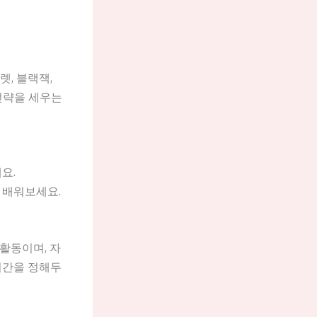
, 블랙잭,
전략을 세우는
요.
 배워보세요.
활동이며, 자
시간을 정해두