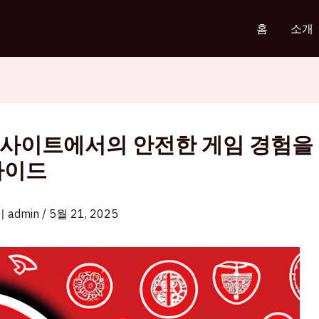
홈
소개
사이트에서의 안전한 게임 경험을
가이드
이
admin
/
5월 21, 2025