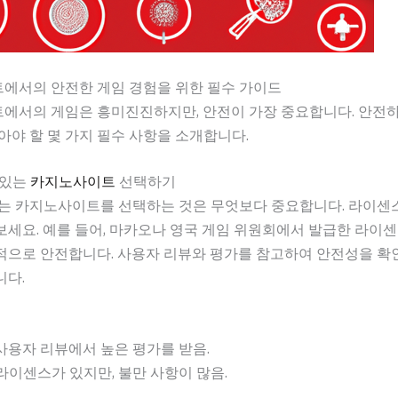
에서의 안전한 게임 경험을 위한 필수 가이드
에서의 게임은 흥미진진하지만, 안전이 가장 중요합니다. 안전하
아야 할 몇 가지 필수 사항을 소개합니다.
 있는
카지노사이트
선택하기
있는 카지노사이트를 선택하는 것은 무엇보다 중요합니다. 라이센
세요. 예를 들어, 마카오나 영국 게임 위원회에서 발급한 라이센
적으로 안전합니다. 사용자 리뷰와 평가를 참고하여 안전성을 확
니다.
 사용자 리뷰에서 높은 평가를 받음.
 라이센스가 있지만, 불만 사항이 많음.