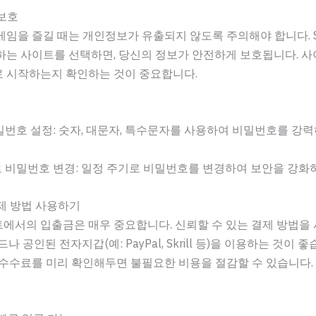
 보호
임을 즐길 때는 개인정보가 유출되지 않도록 주의해야 합니다. S
하는 사이트를 선택하면, 당신의 정보가 안전하게 보호됩니다. 
://’로 시작하는지 확인하는 것이 중요합니다.
밀번호 설정: 숫자, 대문자, 특수문자를 사용하여 비밀번호를 강
 비밀번호 변경: 일정 주기로 비밀번호를 변경하여 보안을 강화
결제 방법 사용하기
에서의 입출금은 매우 중요합니다. 신뢰할 수 있는 결제 방법을
나 공인된 전자지갑(예: PayPal, Skrill 등)을 이용하는 것이 좋
 수수료를 미리 확인해두면 불필요한 비용을 절감할 수 있습니다.