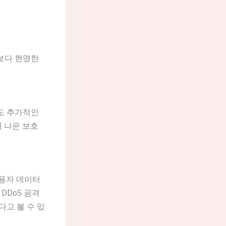
보다 현명한
도 추가적인
더 나은 보호
사용자 데이터
DDoS 공격
고 볼 수 있