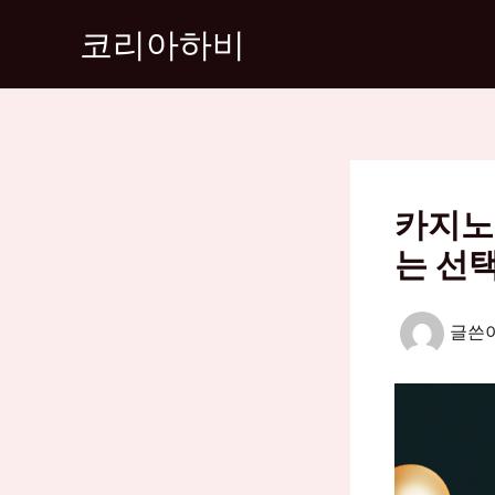
콘
코리아하비
텐
츠
로
건
너
뛰
카지노
기
는 선
글쓴