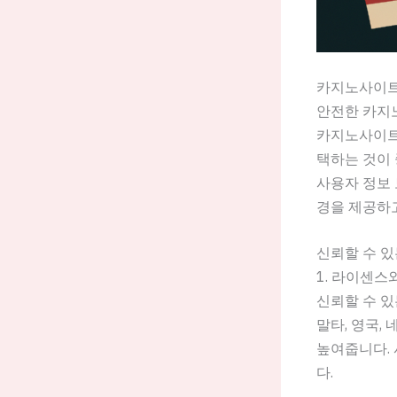
카지노사이트
안전한 카지
카지노사이트
택하는 것이
사용자 정보 
경을 제공하
신뢰할 수 
1. 라이센스
신뢰할 수 있
말타, 영국,
높여줍니다.
다.