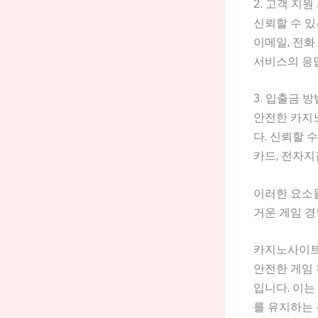
2. 고객 지
신뢰할 수 있
이메일, 전화
서비스의 응답
3. 입출금 방
안전한 카지
다. 신뢰할 
카드, 전자지
이러한 요소
거운 게임 경
카지노사이트
안전한 게임 
입니다. 이는
를 유지하는 