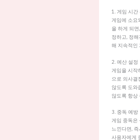
1. 게임 시간
게임에 소요되
을 하게 되면
정하고, 정해
해 지속적인 
2. 예산 설정
게임을 시작하
으로 의사결
않도록 도와줍
않도록 항상 
3. 중독 예방
게임 중독은 
느낀다면, 
사용자에게 