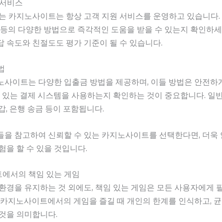
원 서비스
는 카지노사이트는 항상 고객 지원 서비스를 운영하고 있습니다. 
 등의 다양한 방법으로 즉각적인 도움을 받을 수 있는지 확인하세
 속도와 친절도도 평가 기준이 될 수 있습니다.
법
노사이트는 다양한 입출금 방법을 제공하며, 이들 방법은 안전하
수 있는 결제 시스템을 사용하는지 확인하는 것이 중요합니다. 일
갑, 은행 송금 등이 포함됩니다.
들을 참고하여 신뢰할 수 있는 카지노사이트를 선택한다면, 더욱
험을 할 수 있을 것입니다.
에서의 책임 있는 게임
환경을 유지하는 것 외에도, 책임 있는 게임은 모든 사용자에게 
 카지노사이트에서의 게임을 즐길 때 개인의 한계를 인식하고, 균
것을 의미합니다.