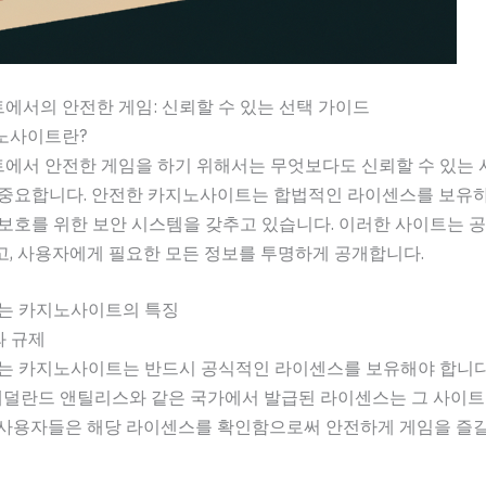
에서의 안전한 게임: 신뢰할 수 있는 선택 가이드
노사이트란?
에서 안전한 게임을 하기 위해서는 무엇보다도 신뢰할 수 있는 
 중요합니다. 안전한 카지노사이트는 합법적인 라이센스를 보유하
보호를 위한 보안 시스템을 갖추고 있습니다. 이러한 사이트는 공
고, 사용자에게 필요한 모든 정보를 투명하게 공개합니다.
있는 카지노사이트의 특징
와 규제
는 카지노사이트는 반드시 공식적인 라이센스를 보유해야 합니다.
 네덜란드 앤틸리스와 같은 국가에서 발급된 라이센스는 그 사이
 사용자들은 해당 라이센스를 확인함으로써 안전하게 게임을 즐길