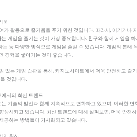
즐거움
여가 활동으로 즐거움을 주기 위한 것입니다. 따라서, 이기거나 
 게임을 즐기는 것이 가장 중요합니다. 친구와 함께 게임을 하
는 등 다양한 방식으로 게임을 즐길 수 있습니다. 게임의 본래 
인 경험을 쌓아가는 것이 좋습니다.
임 있는 게임 습관을 통해, 카지노사이트에서 더욱 안전하고 즐거
있을 것입니다.
에서의 최신 트렌드
는 기술의 발전과 함께 지속적으로 변화하고 있으며, 이러한 변
향상시키고 있습니다. 최신 트렌드에 대해 살펴보면, 더욱 안전
 제공하는 방법들이 가시화되고 있습니다.
게임의 확산