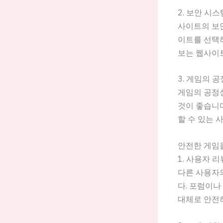
2. 보안 시스
사이트의 보안
이트를 선택하
보는 웹사이
3. 게임의 
게임의 공정
것이 좋습니다
할 수 있는 
안전한 게임을
1. 사용자 
다른 사용자
다. 포럼이나
대체로 안전하