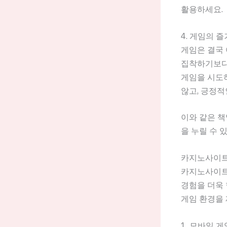
활용하세요.
4. 게임의 
게임은 결국 
집착하기보다는
게임을 시도하
않고, 긍정적
이와 같은 책
을 누릴 수 
카지노사이트
카지노사이트
경험을 더욱 
게임 환경을
1. 모바일 