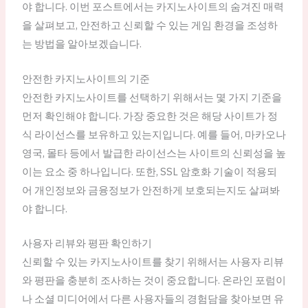
야 합니다. 이번 포스트에서는 카지노사이트의 숨겨진 매력
을 살펴보고, 안전하고 신뢰할 수 있는 게임 환경을 조성하
는 방법을 알아보겠습니다.
안전한 카지노사이트의 기준
안전한 카지노사이트를 선택하기 위해서는 몇 가지 기준을
먼저 확인해야 합니다. 가장 중요한 것은 해당 사이트가 정
식 라이선스를 보유하고 있는지입니다. 예를 들어, 마카오나
영국, 몰타 등에서 발급한 라이선스는 사이트의 신뢰성을 높
이는 요소 중 하나입니다. 또한, SSL 암호화 기술이 적용되
어 개인정보와 금융정보가 안전하게 보호되는지도 살펴봐
야 합니다.
사용자 리뷰와 평판 확인하기
신뢰할 수 있는 카지노사이트를 찾기 위해서는 사용자 리뷰
와 평판을 충분히 조사하는 것이 중요합니다. 온라인 포럼이
나 소셜 미디어에서 다른 사용자들의 경험담을 찾아보면 유