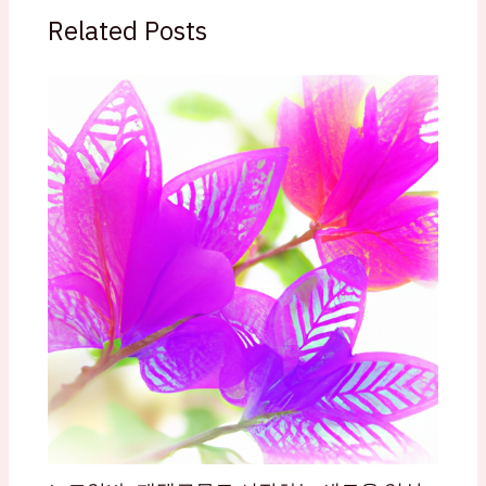
Related Posts