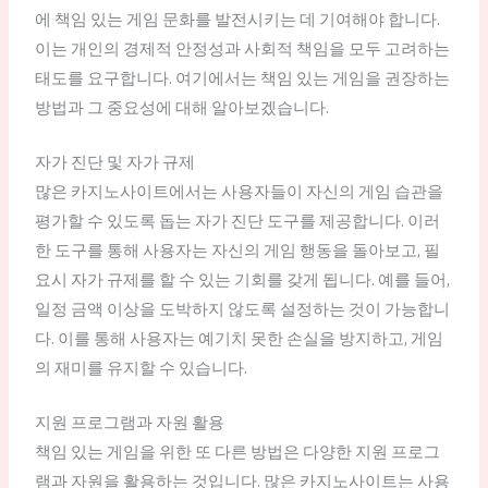
에 책임 있는 게임 문화를 발전시키는 데 기여해야 합니다.
이는 개인의 경제적 안정성과 사회적 책임을 모두 고려하는
태도를 요구합니다. 여기에서는 책임 있는 게임을 권장하는
방법과 그 중요성에 대해 알아보겠습니다.
자가 진단 및 자가 규제
많은 카지노사이트에서는 사용자들이 자신의 게임 습관을
평가할 수 있도록 돕는 자가 진단 도구를 제공합니다. 이러
한 도구를 통해 사용자는 자신의 게임 행동을 돌아보고, 필
요시 자가 규제를 할 수 있는 기회를 갖게 됩니다. 예를 들어,
일정 금액 이상을 도박하지 않도록 설정하는 것이 가능합니
다. 이를 통해 사용자는 예기치 못한 손실을 방지하고, 게임
의 재미를 유지할 수 있습니다.
지원 프로그램과 자원 활용
책임 있는 게임을 위한 또 다른 방법은 다양한 지원 프로그
램과 자원을 활용하는 것입니다. 많은 카지노사이트는 사용