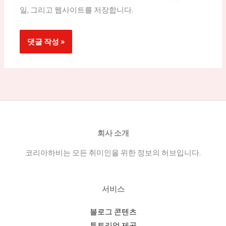
일, 그리고 웹사이트를 저장합니다.
회사 소개
코리아하비는 모든 취미인을 위한 정보의 허브입니다.
서비스
블로그 콘텐츠
튜토리얼 제공