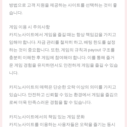
방법으로 고객 지원을 제공하는 사이트를 선택하는 것이 좋
습니다.
게임 이용 시 주의사항
카지노사이트에서 게임을 즐길 때는 항상 책임감을 가지고
임해야 합니다. 자금 관리를 철저히 하고, 배팅 한도를 설정
하는 것이 중요합니다. 또한, 게임의 규칙과 payout 구조를
충분히 이해한 후 게임에 참여해야 합니다. 이를 통해 즐거
운 게임 경험을 유지하면서도 안전하게 게임을 즐길 수 있습
니다.
카지노사이트의 매력은 단순한 오락 이상의 의미를 가지고
있습니다. 안전하고 신뢰할 수 있는 환경에서 게임을 즐김으
로써 더욱 만족스러운 경험을 할 수 있습니다.
카지노사이트에서의 책임 있는 게임 문화
카지노사이트를 이용하는 사용자들은 오락을 즐기는 동시