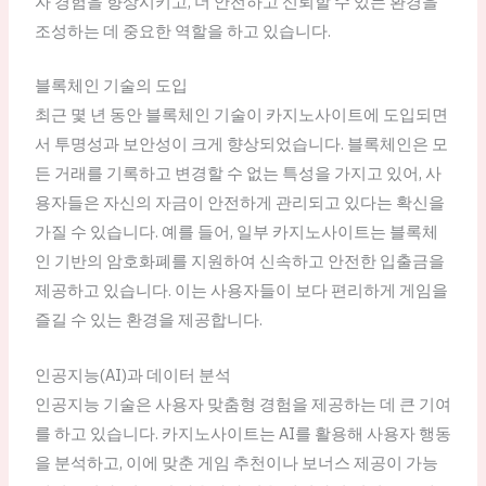
자 경험을 향상시키고, 더 안전하고 신뢰할 수 있는 환경을
조성하는 데 중요한 역할을 하고 있습니다.
블록체인 기술의 도입
최근 몇 년 동안 블록체인 기술이 카지노사이트에 도입되면
서 투명성과 보안성이 크게 향상되었습니다. 블록체인은 모
든 거래를 기록하고 변경할 수 없는 특성을 가지고 있어, 사
용자들은 자신의 자금이 안전하게 관리되고 있다는 확신을
가질 수 있습니다. 예를 들어, 일부 카지노사이트는 블록체
인 기반의 암호화폐를 지원하여 신속하고 안전한 입출금을
제공하고 있습니다. 이는 사용자들이 보다 편리하게 게임을
즐길 수 있는 환경을 제공합니다.
인공지능(AI)과 데이터 분석
인공지능 기술은 사용자 맞춤형 경험을 제공하는 데 큰 기여
를 하고 있습니다. 카지노사이트는 AI를 활용해 사용자 행동
을 분석하고, 이에 맞춘 게임 추천이나 보너스 제공이 가능