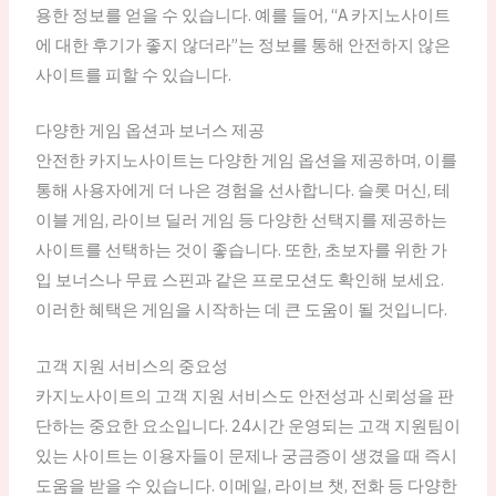
용한 정보를 얻을 수 있습니다. 예를 들어, “A 카지노사이트
에 대한 후기가 좋지 않더라”는 정보를 통해 안전하지 않은
사이트를 피할 수 있습니다.
다양한 게임 옵션과 보너스 제공
안전한 카지노사이트는 다양한 게임 옵션을 제공하며, 이를
통해 사용자에게 더 나은 경험을 선사합니다. 슬롯 머신, 테
이블 게임, 라이브 딜러 게임 등 다양한 선택지를 제공하는
사이트를 선택하는 것이 좋습니다. 또한, 초보자를 위한 가
입 보너스나 무료 스핀과 같은 프로모션도 확인해 보세요.
이러한 혜택은 게임을 시작하는 데 큰 도움이 될 것입니다.
고객 지원 서비스의 중요성
카지노사이트의 고객 지원 서비스도 안전성과 신뢰성을 판
단하는 중요한 요소입니다. 24시간 운영되는 고객 지원팀이
있는 사이트는 이용자들이 문제나 궁금증이 생겼을 때 즉시
도움을 받을 수 있습니다. 이메일, 라이브 챗, 전화 등 다양한