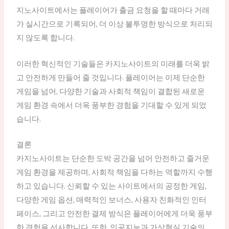
지노사이트에서는 플레이어가 출금 요청을 할 때마다 거래
가 실시간으로 기록되어, 더 이상 불투명한 방식으로 처리되
지 않도록 합니다.
이러한 혁신적인 기술들은 카지노사이트의 미래를 더욱 밝
고 안전하게 만들어 줄 것입니다. 플레이어는 이제 단순한
게임을 넘어, 다양한 기술과 사회적 책임이 결합된 새로운
게임 환경 속에서 더욱 풍부한 경험을 기대할 수 있게 되었
습니다.
결론
카지노사이트는 단순한 도박 공간을 넘어 안전하고 즐거운
게임 환경을 제공하며, 사회적 책임을 다하는 역할까지 수행
하고 있습니다. 신뢰할 수 있는 사이트에서의 공정한 게임,
다양한 게임 옵션, 매력적인 보너스, 사용자 친화적인 인터
페이스, 그리고 안전한 결제 방식은 플레이어에게 더욱 풍부
한 경험을 선사합니다. 또한, 인공지능과 가상현실 기술의