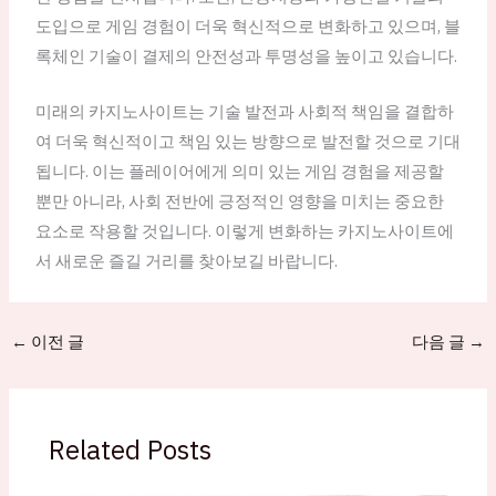
도입으로 게임 경험이 더욱 혁신적으로 변화하고 있으며, 블
록체인 기술이 결제의 안전성과 투명성을 높이고 있습니다.
미래의 카지노사이트는 기술 발전과 사회적 책임을 결합하
여 더욱 혁신적이고 책임 있는 방향으로 발전할 것으로 기대
됩니다. 이는 플레이어에게 의미 있는 게임 경험을 제공할
뿐만 아니라, 사회 전반에 긍정적인 영향을 미치는 중요한
요소로 작용할 것입니다. 이렇게 변화하는 카지노사이트에
서 새로운 즐길 거리를 찾아보길 바랍니다.
←
이전 글
다음 글
→
Related Posts