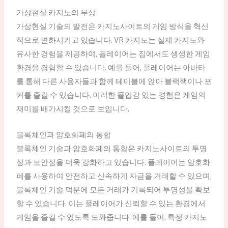
가상현실 카지노의 부상
가상현실 기술의 발전은 카지노사이트의 게임 방식을 혁신
적으로 변화시키고 있습니다. VR 카지노는 실제 카지노와
유사한 경험을 제공하여, 플레이어는 집에서도 생생한 게임
환경을 경험할 수 있습니다. 예를 들어, 플레이어는 아바타
를 통해 다른 사용자들과 함께 테이블에 앉아 블랙잭이나 포
커를 즐길 수 있습니다. 이러한 몰입감 있는 경험은 게임의
재미를 배가시킬 것으로 보입니다.
블록체인과 암호화폐의 통합
블록체인 기술과 암호화폐의 통합은 카지노사이트의 투명
성과 보안성을 더욱 강화하고 있습니다. 플레이어는 암호화
폐를 사용하여 안전하고 신속하게 자금을 거래할 수 있으며,
블록체인 기술 덕분에 모든 거래가 기록되어 투명성을 확보
할 수 있습니다. 이는 플레이어가 신뢰할 수 있는 환경에서
게임을 즐길 수 있도록 도와줍니다. 예를 들어, 특정 카지노