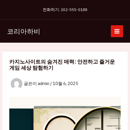
콘
전화하기: 202-555-0188
텐
츠
로
코리아하비
건
너
뛰
기
카지노사이트의 숨겨진 매력: 안전하고 즐거운
게임 세상 탐험하기
글쓴이
admin
/
10월 6, 2025