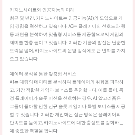
카지노사이트와 인공지능의 미래
최근 몇 년간, 카지노사이트는 인공지능(AI)의 도입으로 게
임 경험을 혁신하고 있습니다. AI는 플레이어의 선호도와 행
동 패턴을 분석하여 맞춤형 서비스를 제공함으로써 게임의
재미를 한층 높이고 있습니다. 이러한 기술의 발전은 단순한
오락을 넘어, 카지노사이트의 운영 방식에도 큰 변화를 가져
오고 있습니다.
데이터 분석을 통한 맞춤형 서비스
AI는 대량의 데이터를 분석하여 플레이어의 취향을 파악하
고, 가장 적합한 게임과 보너스를 추천합니다. 예를 들어, 특
정 플레이어가 슬롯 머신을 선호하는 경우, AI 알고리즘은
그들이 좋아할 만한 신규 슬롯 게임이나 특별 보너스를 제공
할 수 있습니다. 이러한 개인화된 접근 방식은 플레이어의
만족도를 높이고, 카지노사이트에 대한 충성도를 강화하는
데 중요한 역할을 합니다.