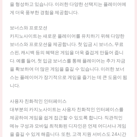
을 형성하고 있습니다. 이러한 다양한 선택지는 플레이어에
게 더욱 풍부한 경험을 제공합니다.
보너스와 프로모션
카지노사이트는 새로운 플레이어를 유치하기 위해 다양한
보너스와 프로모션을 제공합니다. 첫 입금 시 보너스, 무료
스핀, 캐시백 등의 혜택은 게임을 더욱 즐겁게 만들어 줍니
다. 예를 들어, 첫 입금 보너스를 통해 플레이어는 추가 자금
을 확보하여 더 많은 게임을 즐길 수 있습니다. 이러한 보너
스는 플레이어가 장기적으로 게임을 즐기는 데 큰 도움이 됩
니다.
사용자 친화적인 인터페이스
대부분의 카지노사이트는 사용자 친화적인 인터페이스를
제공하여 게임을 쉽게 접근할 수 있도록 합니다. 직관적인
메뉴 구성과 모바일 최적화된 디자인은 언제 어디서나 게임
을 즐길 수 있게 해줍니다. 또한, 고객 지원 서비스도 24시간