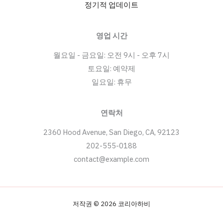
정기적 업데이트
영업 시간
월요일 - 금요일: 오전 9시 - 오후 7시
토요일: 예약제
일요일: 휴무
연락처
2360 Hood Avenue, San Diego, CA, 92123
202-555-0188
contact@example.com
저작권 © 2026 코리아하비